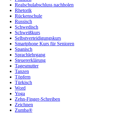
Realschulabschluss nachholen
Rhetorik
Rückenschule
Russisch
Schwedisch
Schweißkurs
Selbstverteidigungskurs
Smartphone Kurs für Senioren
Spanisch
Sprachlehrgang
Steuererklärung
Tagesmutter
Tanzen
Töpfern
Türkisch
Word
Yoga
Zehn-Finger-Schreiben
Zeichnen
Zumba®