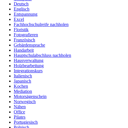
Deutsch
Englisch
Entspannung
Excel
Fachhochschulreife nachholen
Floristik
Fotografieren
Französisch
Gebärdensprache
Handarbeit
Hauptschulabschluss nachholen
Hausverwaltung
Holzbearbeitung
Integrationskurs
Italienisch
Japanisch
Kochen
Mediation
Motorsägenschein
Norwegisch
Nähen
Office
Pilates
Portugiesisch
Polnisch