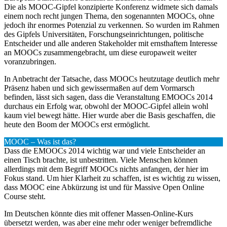
Die als MOOC-Gipfel konzipierte Konferenz widmete sich damals
einem noch recht jungen Thema, den sogenannten MOOCs, ohne
jedoch ihr enormes Potenzial zu verkennen. So wurden im Rahmen
des Gipfels Universitäten, Forschungseinrichtungen, politische
Entscheider und alle anderen Stakeholder mit ernsthaftem Interesse
an MOOCs zusammengebracht, um diese europaweit weiter
voranzubringen.
In Anbetracht der Tatsache, dass MOOCs heutzutage deutlich mehr
Präsenz haben und sich gewissermaßen auf dem Vormarsch
befinden, lässt sich sagen, dass die Veranstaltung EMOOCs 2014
durchaus ein Erfolg war, obwohl der MOOC-Gipfel allein wohl
kaum viel bewegt hätte. Hier wurde aber die Basis geschaffen, die
heute den Boom der MOOCs erst ermöglicht.
MOOC – Was ist das?
Dass die EMOOCs 2014 wichtig war und viele Entscheider an
einen Tisch brachte, ist unbestritten. Viele Menschen können
allerdings mit dem Begriff MOOCs nichts anfangen, der hier im
Fokus stand. Um hier Klarheit zu schaffen, ist es wichtig zu wissen,
dass MOOC eine Abkürzung ist und für Massive Open Online
Course steht.
Im Deutschen könnte dies mit offener Massen-Online-Kurs
übersetzt werden, was aber eine mehr oder weniger befremdliche