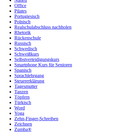
Nähen
Office
Pilates
Portugiesisch
Polnisch
Realschulabschluss nachholen
Rhetorik
Rückenschule
Russisch
Schwedisch
Schweißkurs
Selbstverteidigungskurs
Smartphone Kurs für Senioren
Spanisch
Sprachlehrgang
Steuererklärung
Tagesmutter
Tanzen
Töpfern
Türkisch
Word
Yoga
Zehn-Finger-Schreiben
Zeichnen
Zumba®