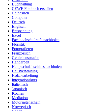
Buchhaltung
CEWE Fotobuch erstellen
Chinesisch
Computer
Deutsch
Englisch
Entspannung
Excel
Fachhochschulreife nachholen
Floristik
Fotografieren
Französisch
Gebärdensprache
Handarbeit
Hauptschulabschluss nachholen
Hausverwaltung
Holzbearbeitung
Integrationskurs
Italienisch
Japanisch
Kochen
Mediation
Motorsägenschein
Norwegisch