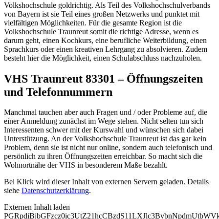
Volkshochschule goldrichtig. Als Teil des Volkshochschulverbands
von Bayern ist sie Teil eines großen Netzwerks und punktet mit
vielfältigen Möglichkeiten. Für die gesamte Region ist die
Volkshochschule Traunreut somit die richtige Adresse, wenn es
darum geht, einen Kochkurs, eine berufliche Weiterbildung, einen
Sprachkurs oder einen kreativen Lehrgang zu absolvieren. Zudem
besteht hier die Möglichkeit, einen Schulabschluss nachzuholen.
VHS Traunreut 83301 – Öffnungszeiten
und Telefonnummern
Manchmal tauchen aber auch Fragen und / oder Probleme auf, die
einer Anmeldung zunächst im Wege stehen. Nicht selten tun sich
Interessenten schwer mit der Kurswahl und wünschen sich dabei
Unterstützung. An der Volkshochschule Traunreut ist das gar kein
Problem, denn sie ist nicht nur online, sondern auch telefonisch und
persönlich zu ihren Öffnungszeiten erreichbar. So macht sich die
Wohnortnähe der VHS in besonderem Maße bezahlt.
Bei Klick wird dieser Inhalt von externen Servern geladen. Details
siehe
Datenschutzerklärung
.
Externen Inhalt laden
PGRpdiBjbGFzcz0ic3UtZ21hcCBzdS11LXJlc3BvbnNpdmUtb