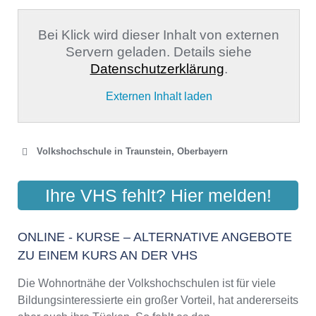
Bei Klick wird dieser Inhalt von externen
Servern geladen. Details siehe
Datenschutzerklärung
.
Externen Inhalt laden
Volkshochschule in Traunstein, Oberbayern
VOLKSHOCHSCHULE
Ihre VHS fehlt? Hier melden!
TRAUNSTEIN E. V.
Am Stadtplatz 38 a, 83278 Traunstein
ONLINE - KURSE – ALTERNATIVE ANGEBOTE
Aktualisiert: August 2021
ZU EINEM KURS AN DER VHS
Die Wohnortnähe der Volkshochschulen ist für viele
Bildungsinteressierte ein großer Vorteil, hat andererseits