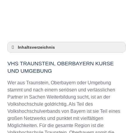
Anzeige
Inhaltsverzeichnis
VHS Traunstein, Oberbayern Kurse und
Umgebung
VHS TRAUNSTEIN, OBERBAYERN KURSE
UND UMGEBUNG
VHS Traunstein, Oberbayern – Öffnungszeiten
und Telefonnummer
Wer aus Traunstein, Oberbayern oder Umgebung
Top-Kurse an der Abendschule Traunstein,
stammt und nach einem seriösen und verlässlichen
Oberbayern
Partner in Sachen Weiterbildung sucht, ist an der
Online-Kurse – Alternative Angebote zu einem
Volkshochschule goldrichtig. Als Teil des
Kurs an der VHS
Volkshochschulverbands von Bayern ist sie Teil eines
Top-Kurse an der Abendschule Traunstein,
großen Netzwerks und punktet mit vielfältigen
Oberbayern
Möglichkeiten. Für die gesamte Region ist die
Weiterbildung in Traunstein, Oberbayern
Volkshochschule Traunstein, Oberbayern somit die