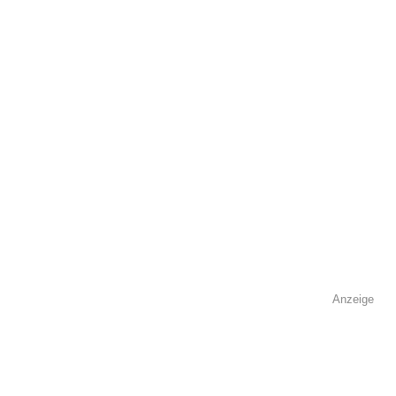
Kontaktmöglichkeiten
Telefonnummer
Faxnummer
Anzeige
E-Mail-Adresse