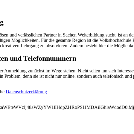
ng
n und verlässlichen Partner in Sachen Weiterbildung sucht, ist an de
ältigen Möglichkeiten. Für die gesamte Region ist die Volkshochschule 
n kreativen Lehrgang zu absolvieren. Zudem besteht hier die Möglichke
iten und Telefonnummern
er Anmeldung zunächst im Wege stehen. Nicht selten tun sich Interes
n Problem, denn sie ist nicht nur online, sondern auch telefonisch und 
ehe
Datenschutzerklärung
.
WVkaWEteWVzIj48aWZyYW1lIHdpZHRoPSI1MDAiIGhlaWdodD0i