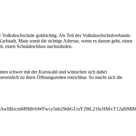
r Volkshochschule goldrichtig. Als Teil des Volkshochschulverbands
Karlstadt, Main somit die richtige Adresse, wenn es darum geht, einen
it, einen Schulabschluss nachzuholen.
senten schwer mit der Kurswahl und wünschen sich dabei
persönlich zu ihren Öffnungszeiten erreichbar. So macht sich die
MjAwIiBzcmM9Ii8vbWFwcy5nb29nbGUuY29tL21hcHM/cT12aHM