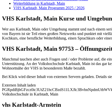
Weiterbildung in Karlstadt, Main
VHS Karlstadt, Main Programm 2025 / 2026
VHS Karlstadt, Main Kurse und Umgebu
Wer aus Karlstadt, Main oder Umgebung stammt und nach einem seriöse
von Bayern ist sie Teil eines großen Netzwerks und punktet mit vielf
Kochkurs, eine berufliche Weiterbildung, einen Sprachkurs oder eine
VHS Karlstadt, Main 97753 – Öffnungsze
Manchmal tauchen aber auch Fragen und / oder Probleme auf, die ein
Unterstützung. An der Volkshochschule Karlstadt, Main ist das gar kei
Wohnortnähe der VHS in besonderem Maße bezahlt.
Bei Klick wird dieser Inhalt von externen Servern geladen. Details si
Externen Inhalt laden
PGRpdiBjbGFzcz0ic3UtZ21hcCBzdS11LXJlc3BvbnNpdmUtb
Volkshochschule in Karlstadt, Main
vhs Karlstadt-Arnstein