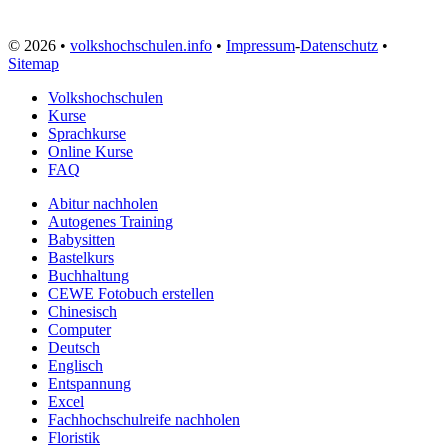
© 2026 •
volkshochschulen.info
•
Impressum
-
Datenschutz
•
Sitemap
Volkshochschulen
Kurse
Sprachkurse
Online Kurse
FAQ
Abitur nachholen
Autogenes Training
Babysitten
Bastelkurs
Buchhaltung
CEWE Fotobuch erstellen
Chinesisch
Computer
Deutsch
Englisch
Entspannung
Excel
Fachhochschulreife nachholen
Floristik