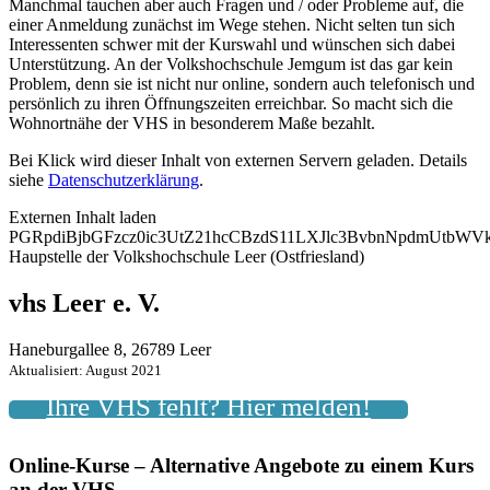
Manchmal tauchen aber auch Fragen und / oder Probleme auf, die
einer Anmeldung zunächst im Wege stehen. Nicht selten tun sich
Interessenten schwer mit der Kurswahl und wünschen sich dabei
Unterstützung. An der Volkshochschule Jemgum ist das gar kein
Problem, denn sie ist nicht nur online, sondern auch telefonisch und
persönlich zu ihren Öffnungszeiten erreichbar. So macht sich die
Wohnortnähe der VHS in besonderem Maße bezahlt.
Bei Klick wird dieser Inhalt von externen Servern geladen. Details
siehe
Datenschutzerklärung
.
Externen Inhalt laden
PGRpdiBjbGFzcz0ic3UtZ21hcCBzdS11LXJlc3BvbnNpdmUtb
Haupstelle der Volkshochschule Leer (Ostfriesland)
vhs Leer e. V.
Haneburgallee 8, 26789 Leer
Aktualisiert: August 2021
Ihre VHS fehlt? Hier melden!
Online-Kurse – Alternative Angebote zu einem Kurs
an der VHS