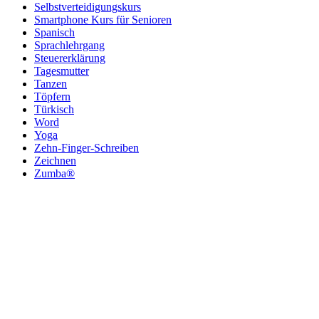
Selbstverteidigungskurs
Smartphone Kurs für Senioren
Spanisch
Sprachlehrgang
Steuererklärung
Tagesmutter
Tanzen
Töpfern
Türkisch
Word
Yoga
Zehn-Finger-Schreiben
Zeichnen
Zumba®