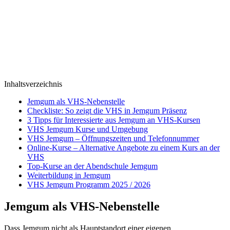
Inhaltsverzeichnis
Jemgum als VHS-Nebenstelle
Checkliste: So zeigt die VHS in Jemgum Präsenz
3 Tipps für Interessierte aus Jemgum an VHS-Kursen
VHS Jemgum Kurse und Umgebung
VHS Jemgum – Öffnungszeiten und Telefonnummer
Online-Kurse – Alternative Angebote zu einem Kurs an der
VHS
Top-Kurse an der Abendschule Jemgum
Weiterbildung in Jemgum
VHS Jemgum Programm 2025 / 2026
Jemgum als VHS-Nebenstelle
Dass Jemgum nicht als Hauptstandort einer eigenen