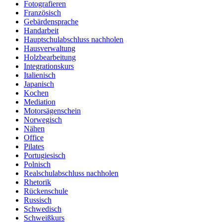
Fotografieren
Französisch
Gebärdensprache
Handarbeit
Hauptschulabschluss nachholen
Hausverwaltung
Holzbearbeitung
Integrationskurs
Italienisch
Japanisch
Kochen
Mediation
Motorsägenschein
Norwegisch
Nähen
Office
Pilates
Portugiesisch
Polnisch
Realschulabschluss nachholen
Rhetorik
Rückenschule
Russisch
Schwedisch
Schweißkurs