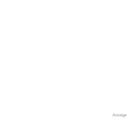
öffentlich sichtbar.
Name
*
E-Mail
*
Name der Volkshochschule
*
Anzeige