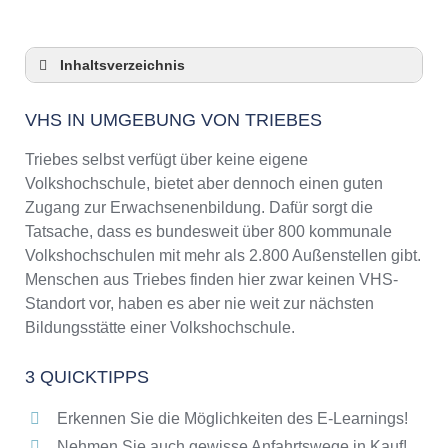
Inhaltsverzeichnis
VHS in Umgebung von Triebes
VHS IN UMGEBUNG VON TRIEBES
3 Quicktipps
Checkliste: VHS-Kurse rund um Triebes finden
Triebes selbst verfügt über keine eigene
Keine VHS in Triebes
Volkshochschule, bietet aber dennoch einen guten
Zugang zur Erwachsenenbildung. Dafür sorgt die
Online-Kurse: Pro und Contra
Tatsache, dass es bundesweit über 800 kommunale
Online-Kurse als alternative Angebote zu
Volkshochschulen mit mehr als 2.800 Außenstellen gibt.
VHS-Kursen
Menschen aus Triebes finden hier zwar keinen VHS-
Die VHS als Inbegriff der Erwachsenenbildung
Standort vor, haben es aber nie weit zur nächsten
Das bundesweite Netzwerk der
Bildungsstätte einer Volkshochschule.
Volkshochschulen
Abendschulen rund um Triebes
3 QUICKTIPPS
Checkliste: So erkennen Sie gute
Bildungsangebote der VHS
Erkennen Sie die Möglichkeiten des E-Learnings!
Nehmen Sie auch gewisse Anfahrtswege in Kauf!