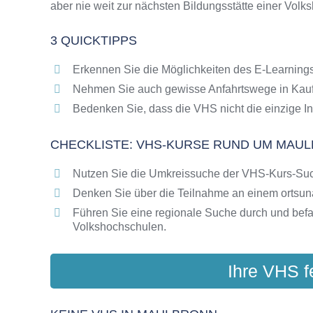
aber nie weit zur nächsten Bildungsstätte einer Volk
Online-Kurse als alternative Angebote zu VH
Die VHS als Inbegriff der Erwachsenenbildun
3 QUICKTIPPS
Das bundesweite Netzwerk der Volkshochsc
Abendschulen rund um Maulbronn
Erkennen Sie die Möglichkeiten des E-Learnings
Checkliste: So erkennen Sie gute Bildungsa
Nehmen Sie auch gewisse Anfahrtswege in Kauf
Bedenken Sie, dass die VHS nicht die einzige In
CHECKLISTE: VHS-KURSE RUND UM MAU
Nutzen Sie die Umkreissuche der VHS-Kurs-Su
Denken Sie über die Teilnahme an einem ortsu
Führen Sie eine regionale Suche durch und bef
Volkshochschulen.
Ihre VHS f