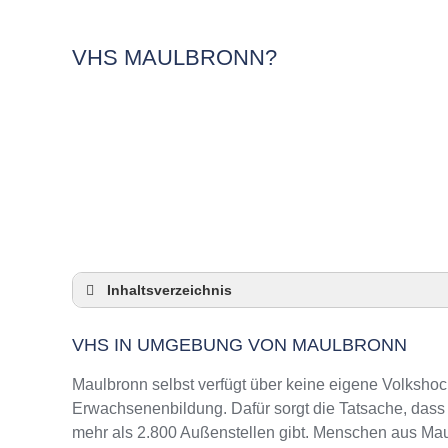
VHS MAULBRONN?
Inhaltsverzeichnis
VHS in Umgebung von Maulbronn
VHS IN UMGEBUNG VON MAULBRONN
3 Quicktipps
Checkliste: VHS-Kurse rund um Maulbronn fi
Maulbronn selbst verfügt über keine eigene Volksho
Keine VHS in Maulbronn
Erwachsenenbildung. Dafür sorgt die Tatsache, das
mehr als 2.800 Außenstellen gibt. Menschen aus Mau
Online-Kurse: Pro und Contra