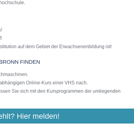
shochschule.
S-Kursen
g
hulen
!
ngebote der VHS
!
stitution auf dem Gebiet der Erwachsenenbildung ist!
LBRONN FINDEN
chmaschinen.
nabhängigen Online-Kurs einer VHS nach.
assen Sie sich mit den Kursprogrammen der umliegenden
ehlt? Hier melden!