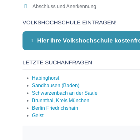
Abschluss und Anerkennung
VOLKSHOCHSCHULE EINTRAGEN!
Hier Ihre Volkshochschule kostenfr
LETZTE SUCHANFRAGEN
Dieser Teil dient lediglich zur Kontaktauf
Habinghorst
Sandhausen (Baden)
Schwarzenbach an der Saale
Name
*
Brunnthal, Kreis München
Berlin Friedrichshain
Geist
E-Mail
*