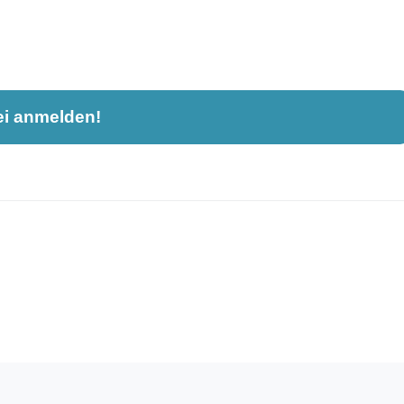
ei anmelden!
nahme und ist nicht öffentlich sichtbar.