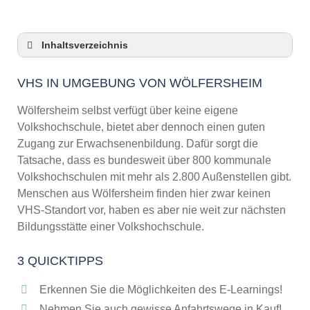
Inhaltsverzeichnis
VHS in Umgebung von Wölfersheim
VHS IN UMGEBUNG VON WÖLFERSHEIM
3 Quicktipps
Checkliste: VHS-Kurse rund um Wölfersheim
Wölfersheim selbst verfügt über keine eigene
finden
Volkshochschule, bietet aber dennoch einen guten
Keine VHS in Wölfersheim
Zugang zur Erwachsenenbildung. Dafür sorgt die
Online-Kurse: Pro und Contra
Tatsache, dass es bundesweit über 800 kommunale
Volkshochschulen mit mehr als 2.800 Außenstellen gibt.
Online-Kurse als alternative Angebote zu
VHS-Kursen
Menschen aus Wölfersheim finden hier zwar keinen
VHS-Standort vor, haben es aber nie weit zur nächsten
Die VHS als Inbegriff der Erwachsenenbildung
Bildungsstätte einer Volkshochschule.
Das bundesweite Netzwerk der
Volkshochschulen
3 QUICKTIPPS
Abendschulen rund um Wölfersheim
Checkliste: So erkennen Sie gute
Erkennen Sie die Möglichkeiten des E-Learnings!
Bildungsangebote der VHS
Nehmen Sie auch gewisse Anfahrtswege in Kauf!