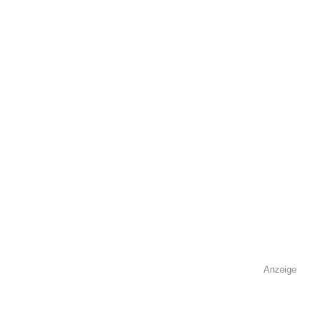
öffentlich sichtbar.
Name
*
E-Mail
*
Name der Volkshochschule
*
Anzeige