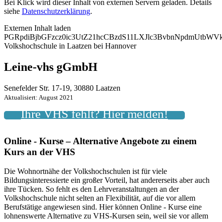
Bei Klick wird dieser Inhalt von externen Servern geladen. Details
siehe
Datenschutzerklärung
.
Externen Inhalt laden
PGRpdiBjbGFzcz0ic3UtZ21hcCBzdS11LXJlc3BvbnNpdmUtb
Volkshochschule in Laatzen bei Hannover
Leine-vhs gGmbH
Senefelder Str. 17-19, 30880 Laatzen
Aktualisiert: August 2021
Ihre VHS fehlt? Hier melden!
Online - Kurse – Alternative Angebote zu einem
Kurs an der VHS
Die Wohnortnähe der Volkshochschulen ist für viele
Bildungsinteressierte ein großer Vorteil, hat andererseits aber auch
ihre Tücken. So fehlt es den Lehrveranstaltungen an der
Volkshochschule nicht selten an Flexibilität, auf die vor allem
Berufstätige angewiesen sind. Hier können Online - Kurse eine
lohnenswerte Alternative zu VHS-Kursen sein, weil sie vor allem