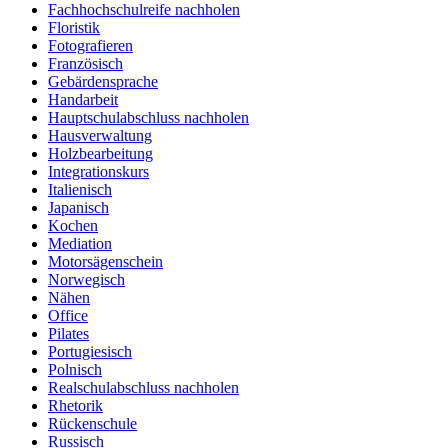
Fachhochschulreife nachholen
Floristik
Fotografieren
Französisch
Gebärdensprache
Handarbeit
Hauptschulabschluss nachholen
Hausverwaltung
Holzbearbeitung
Integrationskurs
Italienisch
Japanisch
Kochen
Mediation
Motorsägenschein
Norwegisch
Nähen
Office
Pilates
Portugiesisch
Polnisch
Realschulabschluss nachholen
Rhetorik
Rückenschule
Russisch