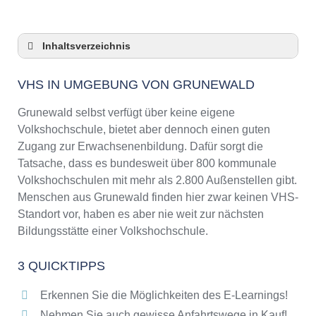
Inhaltsverzeichnis
VHS in Umgebung von Grunewald
VHS IN UMGEBUNG VON GRUNEWALD
3 Quicktipps
Checkliste: VHS-Kurse rund um Grunewald
Grunewald selbst verfügt über keine eigene
finden
Volkshochschule, bietet aber dennoch einen guten
Keine VHS in Grunewald
Zugang zur Erwachsenenbildung. Dafür sorgt die
Online-Kurse: Pro und Contra
Tatsache, dass es bundesweit über 800 kommunale
Volkshochschulen mit mehr als 2.800 Außenstellen gibt.
Online-Kurse als alternative Angebote zu
VHS-Kursen
Menschen aus Grunewald finden hier zwar keinen VHS-
Standort vor, haben es aber nie weit zur nächsten
Die VHS als Inbegriff der Erwachsenenbildung
Bildungsstätte einer Volkshochschule.
Das bundesweite Netzwerk der
Volkshochschulen
3 QUICKTIPPS
Abendschulen rund um Grunewald
Checkliste: So erkennen Sie gute
Erkennen Sie die Möglichkeiten des E-Learnings!
Bildungsangebote der VHS
Nehmen Sie auch gewisse Anfahrtswege in Kauf!