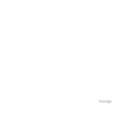
öffentlich sichtbar.
Name
*
E-Mail
*
Name der Volkshochschule
*
Anzeige