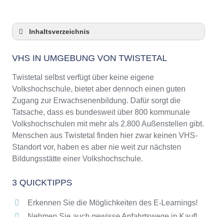
Inhaltsverzeichnis
VHS in Umgebung von Twistetal
VHS IN UMGEBUNG VON TWISTETAL
3 Quicktipps
Checkliste: VHS-Kurse rund um Twistetal
Twistetal selbst verfügt über keine eigene
finden
Volkshochschule, bietet aber dennoch einen guten
Keine VHS in Twistetal
Zugang zur Erwachsenenbildung. Dafür sorgt die
Online-Kurse: Pro und Contra
Tatsache, dass es bundesweit über 800 kommunale
Volkshochschulen mit mehr als 2.800 Außenstellen gibt.
Online-Kurse als alternative Angebote zu
VHS-Kursen
Menschen aus Twistetal finden hier zwar keinen VHS-
Standort vor, haben es aber nie weit zur nächsten
Die VHS als Inbegriff der Erwachsenenbildung
Bildungsstätte einer Volkshochschule.
Das bundesweite Netzwerk der
Volkshochschulen
3 QUICKTIPPS
Abendschulen rund um Twistetal
Checkliste: So erkennen Sie gute
Erkennen Sie die Möglichkeiten des E-Learnings!
Bildungsangebote der VHS
Nehmen Sie auch gewisse Anfahrtswege in Kauf!