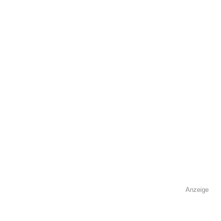
öffentlich sichtbar.
Name
*
E-Mail
*
Name der Volkshochschule
*
Anzeige