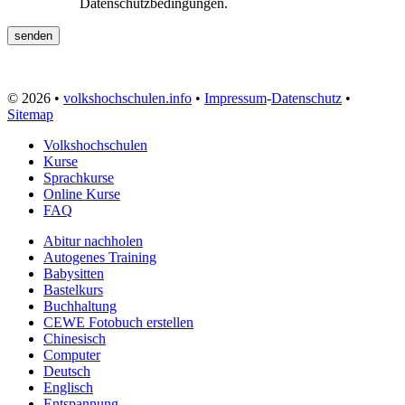
Datenschutzbedingungen.
© 2026 •
volkshochschulen.info
•
Impressum
-
Datenschutz
•
Sitemap
Volkshochschulen
Kurse
Sprachkurse
Online Kurse
FAQ
Abitur nachholen
Autogenes Training
Babysitten
Bastelkurs
Buchhaltung
CEWE Fotobuch erstellen
Chinesisch
Computer
Deutsch
Englisch
Entspannung