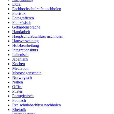
Excel
Fachhochschulreife nachholen
Floristik
Fotografieren
Französisch
Gebärdensprache
Handarbeit
Hauptschulabschluss nachholen
Hausverwaltung
Holzbearbeitung
Integrationskurs
Italienisch
Japanisch
Kochen
Mediation
Motorsägenschein
Norwegisch
Nähen
Office
Pilates
Portugiesisch
Polnisch
Realschulabschluss nachholen
Rhetorik