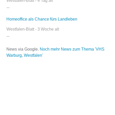
Westfalen-Blatt - 4 Tag alt
...
Homeoffice als Chance fürs Landleben
E-Mail
*
Westfalen-Blatt - 3 Woche alt
...
News via Google.
Noch mehr News zum Thema 'VHS
Warburg, Westfalen'
Name der Volkshochschule
*
Adresse
*