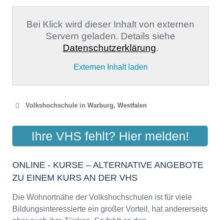
Bei Klick wird dieser Inhalt von externen
Servern geladen. Details siehe
Datenschutzerklärung
.
Externen Inhalt laden
Volkshochschule in Warburg, Westfalen
VHS-ZWECKVERBAND
Ihre VHS fehlt? Hier melden!
DIEMEL-EGGE-WESER
Rathaus zwischen den Städten, 34414 Warburg
ONLINE - KURSE – ALTERNATIVE ANGEBOTE
Aktualisiert: August 2021
ZU EINEM KURS AN DER VHS
Die Wohnortnähe der Volkshochschulen ist für viele
Bildungsinteressierte ein großer Vorteil, hat andererseits