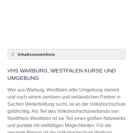
Anzeige
Inhaltsverzeichnis
VHS Warburg, Westfalen Kurse und
Umgebung
VHS WARBURG, WESTFALEN KURSE UND
UMGEBUNG
VHS Warburg, Westfalen – Öffnungszeiten
und Telefonnummer
Wer aus Warburg, Westfalen oder Umgebung stammt
Top-Kurse an der Abendschule Warburg,
und nach einem seriösen und verlässlichen Partner in
Westfalen
Sachen Weiterbildung sucht, ist an der Volkshochschule
Online-Kurse – Alternative Angebote zu einem
goldrichtig. Als Teil des Volkshochschulverbands von
Kurs an der VHS
Nordrhein-Westfalen ist sie Teil eines großen Netzwerks
Top-Kurse an der Abendschule Warburg,
und punktet mit vielfältigen Möglichkeiten. Für die
Westfalen
gesamte Region ist die Volkshochschule Warburg,