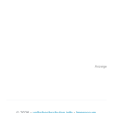
Kontaktmöglichkeiten
Telefonnummer
Anzeige
Faxnummer
E-Mail-Adresse
© 2026 •
volkshochschulen.info
•
Impressum
-