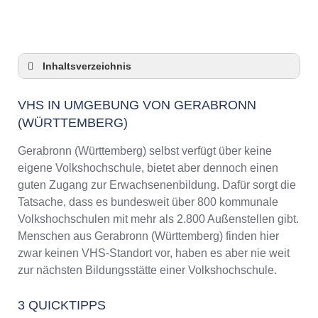
Inhaltsverzeichnis
VHS in Umgebung von Gerabronn
(Württemberg)
VHS IN UMGEBUNG VON GERABRONN
(WÜRTTEMBERG)
3 Quicktipps
Checkliste: VHS-Kurse rund um Gerabronn
Gerabronn (Württemberg) selbst verfügt über keine
(Württemberg) finden
eigene Volkshochschule, bietet aber dennoch einen
Keine VHS in Gerabronn (Württemberg)
guten Zugang zur Erwachsenenbildung. Dafür sorgt die
Online-Kurse: Pro und Contra
Tatsache, dass es bundesweit über 800 kommunale
Online-Kurse als alternative Angebote zu
Volkshochschulen mit mehr als 2.800 Außenstellen gibt.
VHS-Kursen
Menschen aus Gerabronn (Württemberg) finden hier
Die VHS als Inbegriff der Erwachsenenbildung
zwar keinen VHS-Standort vor, haben es aber nie weit
Das bundesweite Netzwerk der
zur nächsten Bildungsstätte einer Volkshochschule.
Volkshochschulen
Abendschulen rund um Gerabronn
3 QUICKTIPPS
(Württemberg)