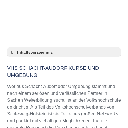
Anzeige
Inhaltsverzeichnis
VHS Schacht-Audorf Kurse und Umgebung
VHS SCHACHT-AUDORF KURSE UND
VHS Schacht-Audorf – Öffnungszeiten und
UMGEBUNG
Telefonnummer
Top-Kurse an der Abendschule Schacht-
Wer aus Schacht-Audorf oder Umgebung stammt und
Audorf
nach einem seriösen und verlässlichen Partner in
Online-Kurse – Alternative Angebote zu einem
Sachen Weiterbildung sucht, ist an der Volkshochschule
Kurs an der VHS
goldrichtig. Als Teil des Volkshochschulverbands von
Top-Kurse an der Abendschule Schacht-
Schleswig-Holstein ist sie Teil eines großen Netzwerks
Audorf
und punktet mit vielfältigen Möglichkeiten. Für die
Weiterbildung in Schacht-Audorf
gesamte Region ist die Volkshochschule Schacht-