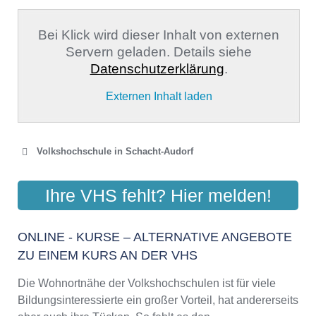
Bei Klick wird dieser Inhalt von externen
Servern geladen. Details siehe
Datenschutzerklärung
.
Externen Inhalt laden
Volkshochschule in Schacht-Audorf
VOLKSHOCHSCHULE
Ihre VHS fehlt? Hier melden!
SCHACHT-AUDORF E.V.
Floenbarg 1, 24790 Schacht-Audorf
ONLINE - KURSE – ALTERNATIVE ANGEBOTE
Aktualisiert: August 2021
ZU EINEM KURS AN DER VHS
Die Wohnortnähe der Volkshochschulen ist für viele
Bildungsinteressierte ein großer Vorteil, hat andererseits