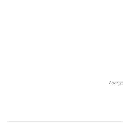
Kontaktmöglichkeiten
Telefonnummer
Faxnummer
Anzeige
E-Mail-Adresse
Webseite