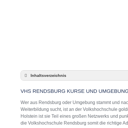
Inhaltsverzeichnis
VHS Rendsburg Kurse und Umgebung
VHS RENDSBURG KURSE UND UMGEBUN
VHS Rendsburg – Öffnungszeiten und Telef
Top-Kurse an der Abendschule Rendsburg
Wer aus Rendsburg oder Umgebung stammt und nach 
Online-Kurse – Alternative Angebote zu eine
Weiterbildung sucht, ist an der Volkshochschule gold
Holstein ist sie Teil eines großen Netzwerks und punk
Top-Kurse an der Abendschule Rendsburg
die Volkshochschule Rendsburg somit die richtige Ad
Weiterbildung in Rendsburg