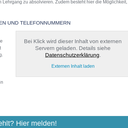
n Lehrgang zu absolvieren. Zudem besteht hier die Möglichkeit,
TEN UND TELEFONNUMMERN
Bei Klick wird dieser Inhalt von externen
ge
Servern geladen. Details siehe
t
Datenschutzerklärung
.
g.
Externen Inhalt laden
in
E RENDSBURGER RING E.V.
ehlt? Hier melden!
str. 2-10, 24768 Rendsburg