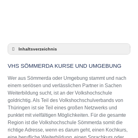
Anzeige
Inhaltsverzeichnis
VHS Sömmerda Kurse und Umgebung
VHS SÖMMERDA KURSE UND UMGEBUNG
VHS Sömmerda – Öffnungszeiten und
Telefonnummer
Wer aus Sömmerda oder Umgebung stammt und nach
Top-Kurse an der Abendschule Sömmerda
einem seriösen und verlässlichen Partner in Sachen
Online-Kurse – Alternative Angebote zu einem
Weiterbildung sucht, ist an der Volkshochschule
Kurs an der VHS
goldrichtig. Als Teil des Volkshochschulverbands von
Top-Kurse an der Abendschule Sömmerda
Thüringen ist sie Teil eines großen Netzwerks und
Weiterbildung in Sömmerda
punktet mit vielfältigen Möglichkeiten. Für die gesamte
Region ist die Volkshochschule Sömmerda somit die
VHS Sömmerda Programm 2025 / 2026
richtige Adresse, wenn es darum geht, einen Kochkurs,
eine berufliche Weiterbildung, einen Sprachkurs oder