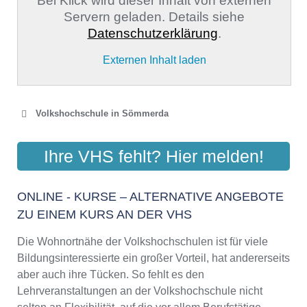
Bei Klick wird dieser Inhalt von externen
Servern geladen. Details siehe
Datenschutzerklärung
.
Externen Inhalt laden
Volkshochschule in Sömmerda
KREISVOLKSHOCHSCHULE
Ihre VHS fehlt? Hier melden!
SÖMMERDA
Rheinmetallstraße 2, 99610 Sömmerda
ONLINE - KURSE – ALTERNATIVE ANGEBOTE
Aktualisiert: August 2021
ZU EINEM KURS AN DER VHS
Die Wohnortnähe der Volkshochschulen ist für viele
Bildungsinteressierte ein großer Vorteil, hat andererseits
aber auch ihre Tücken. So fehlt es den
Lehrveranstaltungen an der Volkshochschule nicht