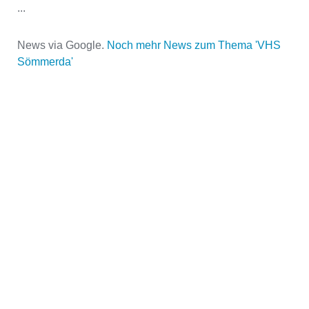
...
News via Google.
Noch mehr News zum Thema 'VHS
Name der Volkshochschule
*
Sömmerda'
Adresse
*
Kontaktmöglichkeiten
Telefonnummer