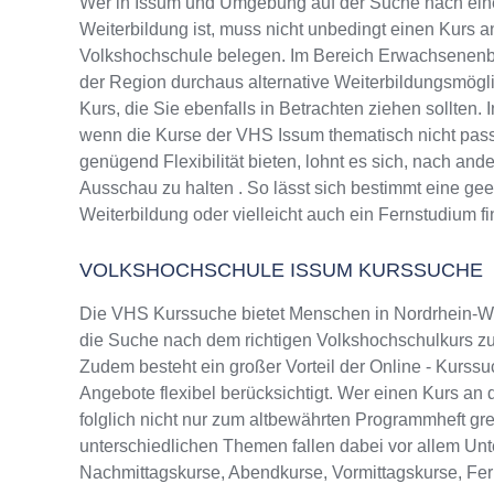
Wer in Issum und Umgebung auf der Suche nach ei
Weiterbildung ist, muss nicht unbedingt einen Kurs a
Volkshochschule belegen. Im Bereich Erwachsenenbi
der Region durchaus alternative Weiterbildungsmög
Kurs, die Sie ebenfalls in Betrachten ziehen sollten.
wenn die Kurse der VHS Issum thematisch nicht pass
genügend Flexibilität bieten, lohnt es sich, nach and
Ausschau zu halten . So lässt sich bestimmt eine ge
Weiterbildung oder vielleicht auch ein Fernstudium f
VOLKSHOCHSCHULE ISSUM KURSSUCHE
Die VHS Kurssuche bietet Menschen in Nordrhein-Wes
die Suche nach dem richtigen Volkshochschulkurs zu 
Zudem besteht ein großer Vorteil der Online - Kurssu
Angebote flexibel berücksichtigt. Wer einen Kurs an 
folglich nicht nur zum altbewährten Programmheft g
unterschiedlichen Themen fallen dabei vor allem Un
Nachmittagskurse, Abendkurse, Vormittagskurse, Fe