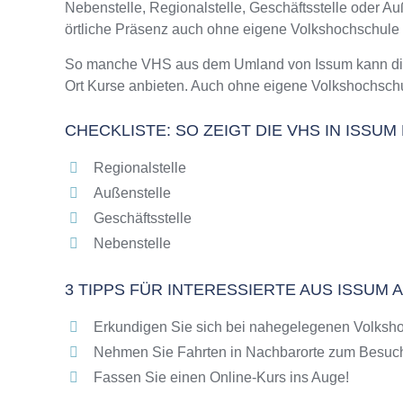
Nebenstelle, Regionalstelle, Geschäftsstelle oder 
Online-Kurse – Alternative Angebote zu eine
örtliche Präsenz auch ohne eigene Volkshochschule
Top-Kurse an der Abendschule Issum
Weiterbildung in Issum
So manche VHS aus dem Umland von Issum kann die S
Ort Kurse anbieten. Auch ohne eigene Volkshochsch
VHS Issum Programm 2025 / 2026
CHECKLISTE: SO ZEIGT DIE VHS IN ISSU
Regionalstelle
Außenstelle
Geschäftsstelle
Nebenstelle
3 TIPPS FÜR INTERESSIERTE AUS ISSUM
Erkundigen Sie sich bei nahegelegenen Volksho
Nehmen Sie Fahrten in Nachbarorte zum Besuch
Fassen Sie einen Online-Kurs ins Auge!