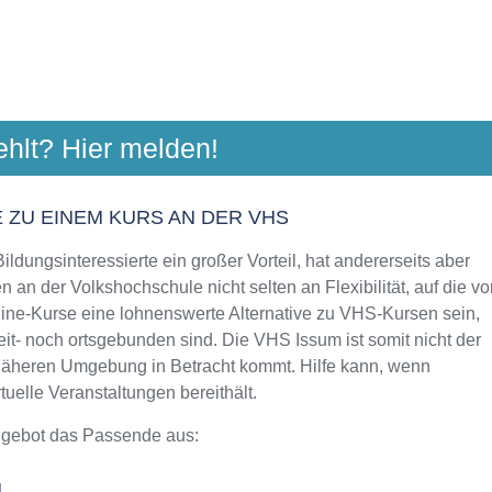
SCHULE GELDERLAND
ehlt? Hier melden!
rstraße 34, 47608 Geldern
Aktualisiert: August 2021
 ZU EINEM KURS AN DER VHS
ldungsinteressierte ein großer Vorteil, hat andererseits aber
 an der Volkshochschule nicht selten an Flexibilität, auf die vo
line-Kurse eine lohnenswerte Alternative zu VHS-Kursen sein,
eit- noch ortsgebunden sind. Die VHS Issum ist somit nicht der
 näheren Umgebung in Betracht kommt. Hilfe kann, wenn
uelle Veranstaltungen bereithält.
ngebot das Passende aus:
M