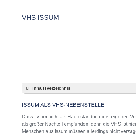
VHS ISSUM
Inhaltsverzeichnis
Issum als VHS-Nebenstelle
ISSUM ALS VHS-NEBENSTELLE
Checkliste: So zeigt die VHS in Issum Präsen
3 Tipps für Interessierte aus Issum an VHS-K
Dass Issum nicht als Hauptstandort einer eigenen Vo
VHS Issum Kurse und Umgebung
als großer Nachteil empfunden, denn die VHS ist hie
Menschen aus Issum müssen allerdings nicht verzagen
VHS Issum – Öffnungszeiten und Telefonnu