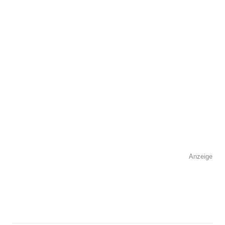
Kontaktmöglichkeiten
Telefonnummer
Faxnummer
Anzeige
E-Mail-Adresse