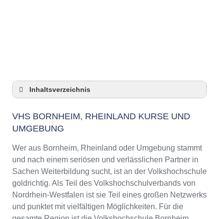
Anzeige
Inhaltsverzeichnis
VHS Bornheim, Rheinland Kurse und
Umgebung
VHS BORNHEIM, RHEINLAND KURSE UND
UMGEBUNG
VHS Bornheim, Rheinland – Öffnungszeiten
und Telefonnummer
Wer aus Bornheim, Rheinland oder Umgebung stammt
Top-Kurse an der Abendschule Bornheim,
und nach einem seriösen und verlässlichen Partner in
Rheinland
Sachen Weiterbildung sucht, ist an der Volkshochschule
Online-Kurse – Alternative Angebote zu einem
goldrichtig. Als Teil des Volkshochschulverbands von
Kurs an der VHS
Nordrhein-Westfalen ist sie Teil eines großen Netzwerks
Top-Kurse an der Abendschule Bornheim,
und punktet mit vielfältigen Möglichkeiten. Für die
Rheinland
gesamte Region ist die Volkshochschule Bornheim,