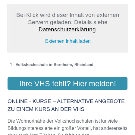
Bei Klick wird dieser Inhalt von externen
Servern geladen. Details siehe
Datenschutzerklärung
.
Externen Inhalt laden
Volkshochschule in Bornheim, Rheinland
VOLKSHOCHSCHULE
Ihre VHS fehlt? Hier melden!
BORNHEIM / ALFTER
Alter Weiher 2, 53332 Bornheim
ONLINE - KURSE – ALTERNATIVE ANGEBOTE
Aktualisiert: August 2021
ZU EINEM KURS AN DER VHS
Die Wohnortnähe der Volkshochschulen ist für viele
Bildungsinteressierte ein großer Vorteil, hat andererseits