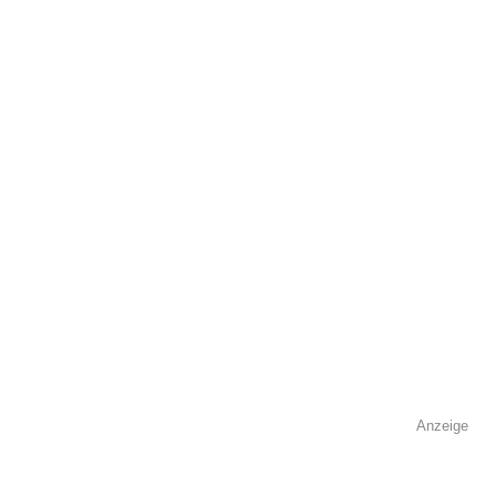
öffentlich sichtbar.
Name
*
E-Mail
*
Name der Volkshochschule
*
Anzeige