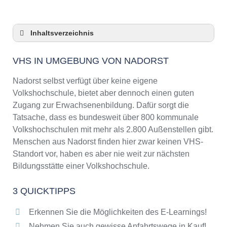
Inhaltsverzeichnis
VHS in Umgebung von Nadorst
VHS IN UMGEBUNG VON NADORST
3 Quicktipps
Checkliste: VHS-Kurse rund um Nadorst
Nadorst selbst verfügt über keine eigene
finden
Volkshochschule, bietet aber dennoch einen guten
Keine VHS in Nadorst
Zugang zur Erwachsenenbildung. Dafür sorgt die
Online-Kurse: Pro und Contra
Tatsache, dass es bundesweit über 800 kommunale
Volkshochschulen mit mehr als 2.800 Außenstellen gibt.
Online-Kurse als alternative Angebote zu
VHS-Kursen
Menschen aus Nadorst finden hier zwar keinen VHS-
Standort vor, haben es aber nie weit zur nächsten
Die VHS als Inbegriff der Erwachsenenbildung
Bildungsstätte einer Volkshochschule.
Das bundesweite Netzwerk der
Volkshochschulen
3 QUICKTIPPS
Abendschulen rund um Nadorst
Checkliste: So erkennen Sie gute
Erkennen Sie die Möglichkeiten des E-Learnings!
Bildungsangebote der VHS
Nehmen Sie auch gewisse Anfahrtswege in Kauf!