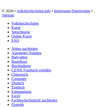
© 2026 •
volkshochschulen.info
•
Impressum
-
Datenschutz
•
Sitemap
Volkshochschulen
Kurse
Sprachkurse
Online Kurse
FAQ
Abitur nachholen
Autogenes Training
Babysitten
Bastelkurs
Buchhaltung
CEWE Fotobuch erstellen
Chinesisch
Computer
Deutsch
Englisch
Entspannung
Excel
Fachhochschulreife nachholen
Floristik