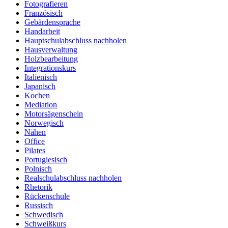
Fotografieren
Französisch
Gebärdensprache
Handarbeit
Hauptschulabschluss nachholen
Hausverwaltung
Holzbearbeitung
Integrationskurs
Italienisch
Japanisch
Kochen
Mediation
Motorsägenschein
Norwegisch
Nähen
Office
Pilates
Portugiesisch
Polnisch
Realschulabschluss nachholen
Rhetorik
Rückenschule
Russisch
Schwedisch
Schweißkurs