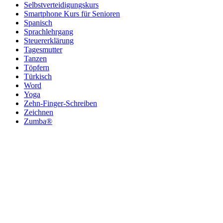
Selbstverteidigungskurs
Smartphone Kurs für Senioren
Spanisch
Sprachlehrgang
Steuererklärung
Tagesmutter
Tanzen
Töpfern
Türkisch
Word
Yoga
Zehn-Finger-Schreiben
Zeichnen
Zumba®