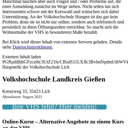
Manchmal tauchen aber auch Fragen und / oder Probleme auf, die
einer Anmeldung zunächst im Wege stehen. Nicht selten tun sich
Interessenten schwer mit der Kurswahl und wünschen sich dabei
Unterstützung. An der Volkshochschule Hungen ist das gar kein
Problem, denn sie ist nicht nur online, sondern auch telefonisch und
persönlich zu ihren Öffnungszeiten erreichbar. So macht sich die
Wohnortnähe der VHS in besonderem Maße bezahlt.
Bei Klick wird dieser Inhalt von externen Servern geladen. Details
siehe
Datenschutzerklärung
.
Externen Inhalt laden
PGRpdiBjbGFzcz0ic3UtZ21hcCBzdS11LXJlc3BvbnNpdmUtb
Haupstelle der Volkshochschule Lich
Volkshochschule Landkreis Gießen
Kreuzweg 33, 35423 Lich
Aktualisiert: August 2021
Ihre VHS fehlt? Hier melden!
Online-Kurse – Alternative Angebote zu einem Kurs
an der VHS