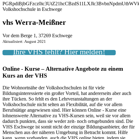
PGRpdiBjbGFzcz0ic3UtZ21hcCBzdS11LXJlc3BvbnNpdmUtbW
Volkshochschule in Eschwege
vhs Werra-Meißner
Vor dem Berge 1, 37269 Eschwege
Aktualisiert: August 2021
Ihre VHS fehlt? Hier melden!
Online - Kurse – Alternative Angebote zu einem
Kurs an der VHS
Die Wohnortnähe der Volkshochschulen ist für viele
Bildungsinteressierte ein großer Vorteil, hat andererseits aber auch
ihre Tücken. So fehlt es den Lehrveranstaltungen an der
Volkshochschule nicht selten an Flexibilität, auf die vor allem
Berufstätige angewiesen sind. Hier können Online - Kurse eine
lohnenswerte Alternative zu VHS-Kursen sein, weil sie vor allem
dadurch punkten, dass sie weder zeit- noch ortsgebunden sind. Die
VHS Eschwege ist somit nicht der einzige Bildungsanbieter, der für
Menschen aus der näheren Umgebung in Betracht kommt. Hilfe
kann, wenn vorhanden, auch die VHS online bieten, indem sie