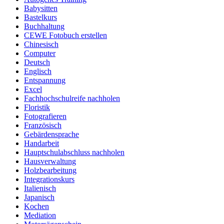
Babysitten
Bastelkurs
Buchhaltung
CEWE Fotobuch erstellen
Chinesisch
Computer
Deutsch
Englisch
Entspannung
Excel
Fachhochschulreife nachholen
Floristik
Fotografieren
Französisch
Gebärdensprache
Handarbeit
Hauptschulabschluss nachholen
Hausverwaltung
Holzbearbeitung
Integrationskurs
Italienisch
Japanisch
Kochen
Mediation