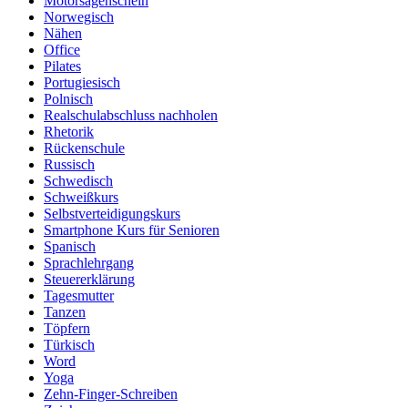
Motorsägenschein
Norwegisch
Nähen
Office
Pilates
Portugiesisch
Polnisch
Realschulabschluss nachholen
Rhetorik
Rückenschule
Russisch
Schwedisch
Schweißkurs
Selbstverteidigungskurs
Smartphone Kurs für Senioren
Spanisch
Sprachlehrgang
Steuererklärung
Tagesmutter
Tanzen
Töpfern
Türkisch
Word
Yoga
Zehn-Finger-Schreiben