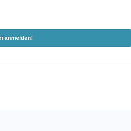
ei anmelden!
nahme und ist nicht öffentlich sichtbar.