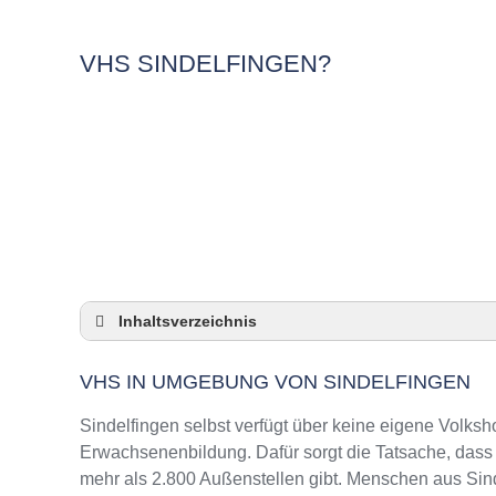
VHS SINDELFINGEN?
Inhaltsverzeichnis
VHS in Umgebung von Sindelfingen
VHS IN UMGEBUNG VON SINDELFINGEN
3 Quicktipps
Checkliste: VHS-Kurse rund um Sindelfingen 
Sindelfingen selbst verfügt über keine eigene Volks
Keine VHS in Sindelfingen
Erwachsenenbildung. Dafür sorgt die Tatsache, das
mehr als 2.800 Außenstellen gibt. Menschen aus Sind
Online-Kurse: Pro und Contra