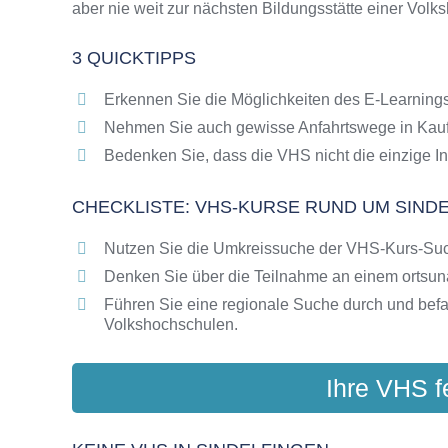
aber nie weit zur nächsten Bildungsstätte einer Volk
Online-Kurse als alternative Angebote zu VH
Die VHS als Inbegriff der Erwachsenenbildun
3 QUICKTIPPS
Das bundesweite Netzwerk der Volkshochsc
Abendschulen rund um Sindelfingen
Erkennen Sie die Möglichkeiten des E-Learnings
Checkliste: So erkennen Sie gute Bildungsa
Nehmen Sie auch gewisse Anfahrtswege in Kauf
Bedenken Sie, dass die VHS nicht die einzige In
CHECKLISTE: VHS-KURSE RUND UM SIND
Nutzen Sie die Umkreissuche der VHS-Kurs-Su
Denken Sie über die Teilnahme an einem ortsu
Führen Sie eine regionale Suche durch und bef
Volkshochschulen.
Ihre VHS f