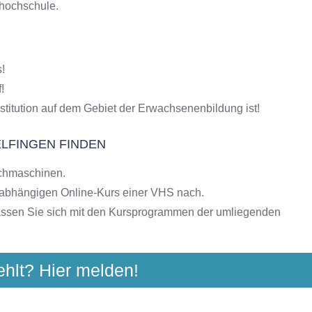
shochschule.
S-Kursen
g
hulen
!
ngebote der VHS
!
stitution auf dem Gebiet der Erwachsenenbildung ist!
ELFINGEN FINDEN
chmaschinen.
nabhängigen Online-Kurs einer VHS nach.
assen Sie sich mit den Kursprogrammen der umliegenden
ehlt? Hier melden!