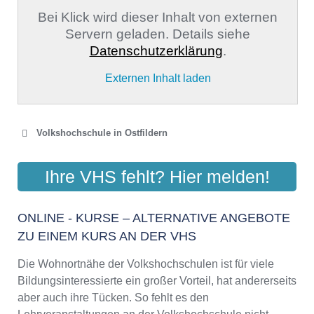
Bei Klick wird dieser Inhalt von externen
Servern geladen. Details siehe
Datenschutzerklärung
.
Externen Inhalt laden
Volkshochschule in Ostfildern
VOLKSHOCHSCHULE
Ihre VHS fehlt? Hier melden!
OSTFILDERN
Esslinger Str. 26, 73760 Ostfildern
ONLINE - KURSE – ALTERNATIVE ANGEBOTE
Aktualisiert: August 2021
ZU EINEM KURS AN DER VHS
Die Wohnortnähe der Volkshochschulen ist für viele
Bildungsinteressierte ein großer Vorteil, hat andererseits
aber auch ihre Tücken. So fehlt es den