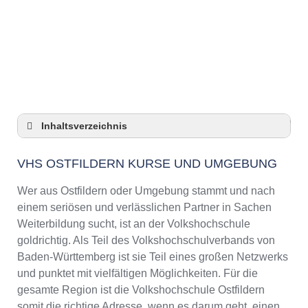
Anzeige
Inhaltsverzeichnis
VHS Ostfildern Kurse und Umgebung
VHS OSTFILDERN KURSE UND UMGEBUNG
VHS Ostfildern – Öffnungszeiten und
Telefonnummer
Wer aus Ostfildern oder Umgebung stammt und nach
Top-Kurse an der Abendschule Ostfildern
einem seriösen und verlässlichen Partner in Sachen
Online-Kurse – Alternative Angebote zu einem
Weiterbildung sucht, ist an der Volkshochschule
Kurs an der VHS
goldrichtig. Als Teil des Volkshochschulverbands von
Top-Kurse an der Abendschule Ostfildern
Baden-Württemberg ist sie Teil eines großen Netzwerks
Weiterbildung in Ostfildern
und punktet mit vielfältigen Möglichkeiten. Für die
gesamte Region ist die Volkshochschule Ostfildern
VHS Ostfildern Programm 2025 / 2026
somit die richtige Adresse, wenn es darum geht, einen