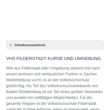
Anzeige
Inhaltsverzeichnis
VHS Filderstadt Kurse und Umgebung
VHS FILDERSTADT KURSE UND UMGEBUNG
VHS Filderstadt – Öffnungszeiten und
Telefonnummer
Wer aus Filderstadt oder Umgebung stammt und nach
Top-Kurse an der Abendschule Filderstadt
einem seriösen und verlässlichen Partner in Sachen
Online-Kurse – Alternative Angebote zu einem
Weiterbildung sucht, ist an der Volkshochschule
Kurs an der VHS
goldrichtig. Als Teil des Volkshochschulverbands von
Top-Kurse an der Abendschule Filderstadt
Baden-Württemberg ist sie Teil eines großen Netzwerks
Weiterbildung in Filderstadt
und punktet mit vielfältigen Möglichkeiten. Für die
gesamte Region ist die Volkshochschule Filderstadt
VHS Filderstadt Programm 2025 / 2026
somit die richtige Adresse, wenn es darum geht, einen