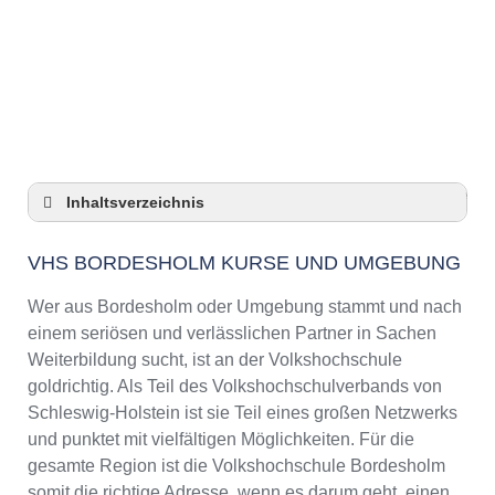
Anzeige
Inhaltsverzeichnis
VHS Bordesholm Kurse und Umgebung
VHS BORDESHOLM KURSE UND UMGEBUNG
VHS Bordesholm – Öffnungszeiten und
Telefonnummer
Wer aus Bordesholm oder Umgebung stammt und nach
Top-Kurse an der Abendschule Bordesholm
einem seriösen und verlässlichen Partner in Sachen
Online-Kurse – Alternative Angebote zu einem
Weiterbildung sucht, ist an der Volkshochschule
Kurs an der VHS
goldrichtig. Als Teil des Volkshochschulverbands von
Top-Kurse an der Abendschule Bordesholm
Schleswig-Holstein ist sie Teil eines großen Netzwerks
Weiterbildung in Bordesholm
und punktet mit vielfältigen Möglichkeiten. Für die
gesamte Region ist die Volkshochschule Bordesholm
VHS Bordesholm Programm 2025 / 2026
somit die richtige Adresse, wenn es darum geht, einen