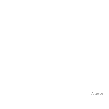
öffentlich sichtbar.
Name
*
E-Mail
*
Name der Volkshochschule
*
Anzeige