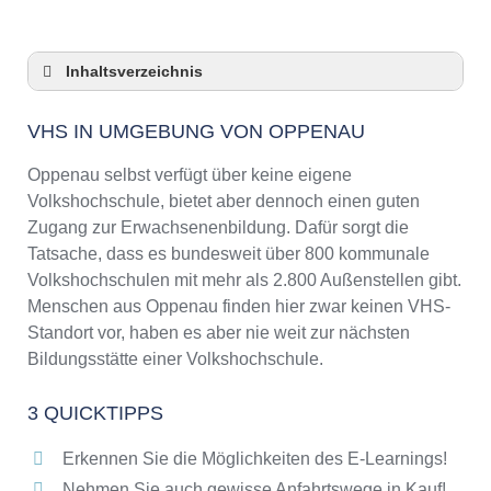
Inhaltsverzeichnis
VHS in Umgebung von Oppenau
VHS IN UMGEBUNG VON OPPENAU
3 Quicktipps
Checkliste: VHS-Kurse rund um Oppenau
Oppenau selbst verfügt über keine eigene
finden
Volkshochschule, bietet aber dennoch einen guten
Keine VHS in Oppenau
Zugang zur Erwachsenenbildung. Dafür sorgt die
Online-Kurse: Pro und Contra
Tatsache, dass es bundesweit über 800 kommunale
Volkshochschulen mit mehr als 2.800 Außenstellen gibt.
Online-Kurse als alternative Angebote zu
VHS-Kursen
Menschen aus Oppenau finden hier zwar keinen VHS-
Standort vor, haben es aber nie weit zur nächsten
Die VHS als Inbegriff der Erwachsenenbildung
Bildungsstätte einer Volkshochschule.
Das bundesweite Netzwerk der
Volkshochschulen
3 QUICKTIPPS
Abendschulen rund um Oppenau
Checkliste: So erkennen Sie gute
Erkennen Sie die Möglichkeiten des E-Learnings!
Bildungsangebote der VHS
Nehmen Sie auch gewisse Anfahrtswege in Kauf!