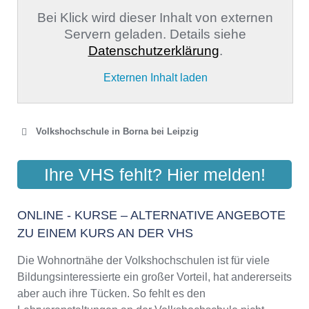
Bei Klick wird dieser Inhalt von externen
Servern geladen. Details siehe
Datenschutzerklärung
.
Externen Inhalt laden
Volkshochschule in Borna bei Leipzig
VOLKSHOCHSCHULE
Ihre VHS fehlt? Hier melden!
LANDKREIS LEIPZIG
Jahnstraße 24a, 04552 Borna
ONLINE - KURSE – ALTERNATIVE ANGEBOTE
Aktualisiert: August 2021
ZU EINEM KURS AN DER VHS
Die Wohnortnähe der Volkshochschulen ist für viele
VOLKSHOCHSCHULE
Bildungsinteressierte ein großer Vorteil, hat andererseits
LEIPZIGER LAND
aber auch ihre Tücken. So fehlt es den