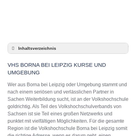
Anzeige
Inhaltsverzeichnis
VHS Borna bei Leipzig Kurse und Umgebung
VHS BORNA BEI LEIPZIG KURSE UND
VHS Borna bei Leipzig – Öffnungszeiten und
UMGEBUNG
Telefonnummer
Top-Kurse an der Abendschule Borna bei
Wer aus Borna bei Leipzig oder Umgebung stammt und
Leipzig
nach einem seriösen und verlässlichen Partner in
Online-Kurse – Alternative Angebote zu einem
Sachen Weiterbildung sucht, ist an der Volkshochschule
Kurs an der VHS
goldrichtig. Als Teil des Volkshochschulverbands von
Top-Kurse an der Abendschule Borna bei
Sachsen ist sie Teil eines großen Netzwerks und
Leipzig
punktet mit vielfältigen Möglichkeiten. Für die gesamte
Weiterbildung in Borna bei Leipzig
Region ist die Volkshochschule Borna bei Leipzig somit
VHS Borna bei Leipzig Programm 2025 / 2026
die richtige Adresse, wenn es darum geht, einen