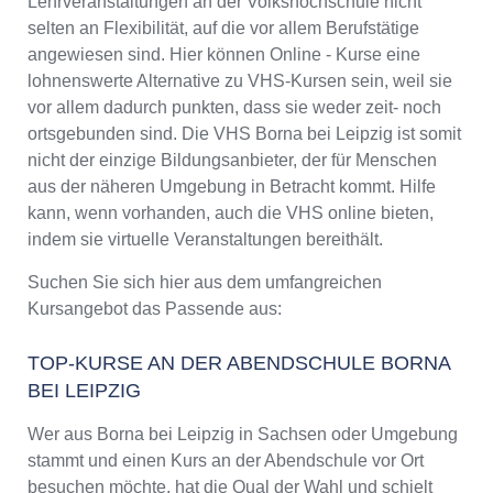
Lehrveranstaltungen an der Volkshochschule nicht
Jahnstraße 24a, 04552 Borna
selten an Flexibilität, auf die vor allem Berufstätige
Aktualisiert: August 2021
angewiesen sind. Hier können Online - Kurse eine
lohnenswerte Alternative zu VHS-Kursen sein, weil sie
vor allem dadurch punkten, dass sie weder zeit- noch
ortsgebunden sind. Die VHS Borna bei Leipzig ist somit
nicht der einzige Bildungsanbieter, der für Menschen
aus der näheren Umgebung in Betracht kommt. Hilfe
kann, wenn vorhanden, auch die VHS online bieten,
indem sie virtuelle Veranstaltungen bereithält.
Suchen Sie sich hier aus dem umfangreichen
Kursangebot das Passende aus:
TOP-KURSE AN DER ABENDSCHULE BORNA
BEI LEIPZIG
Wer aus Borna bei Leipzig in Sachsen oder Umgebung
stammt und einen Kurs an der Abendschule vor Ort
besuchen möchte, hat die Qual der Wahl und schielt