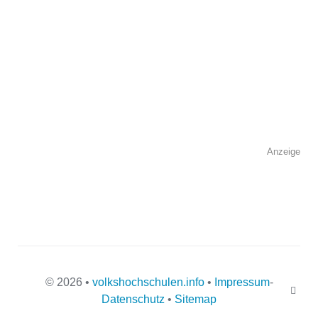
Kontaktmöglichkeiten
Telefonnummer
Faxnummer
Anzeige
E-Mail-Adresse
Webseite
© 2026 •
volkshochschulen.info
•
Impressum
-
Datenschutz
•
Sitemap