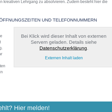
en kreativen Lehrgang zu absolvieren. Zudem besteht hier die
26
9 – ÖFFNUNGSZEITEN UND TELEFONNUMMERN
Bei Klick wird dieser Inhalt von externen
ge
Servern geladen. Details siehe
t
Datenschutzerklärung
.
g.
ar
Externen Inhalt laden
ten
in
 MINDEN - BAD OYENHAUSEN
ehlt? Hier melden!
swall 99, 32423 Minden