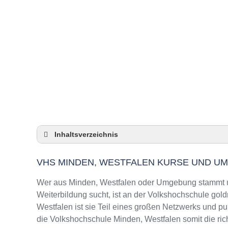
Inhaltsverzeichnis
VHS Minden, Westfalen Kurse und Umgebun
VHS MINDEN, WESTFALEN KURSE UND U
VHS Minden, Westfalen – Öffnungszeiten un
Top-Kurse an der Abendschule Minden, West
Wer aus Minden, Westfalen oder Umgebung stammt un
Online-Kurse – Alternative Angebote zu eine
Weiterbildung sucht, ist an der Volkshochschule gold
Westfalen ist sie Teil eines großen Netzwerks und pun
Top-Kurse an der Abendschule Minden, West
die Volkshochschule Minden, Westfalen somit die ric
Weiterbildung in Minden, Westfalen