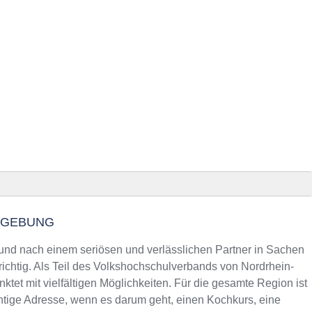
Anzeig
g
MGEBUNG
d Telefonnummer
falen
d nach einem seriösen und verlässlichen Partner in Sachen
m Kurs an der VHS
richtig. Als Teil des Volkshochschulverbands von Nordrhein-
ktet mit vielfältigen Möglichkeiten. Für die gesamte Region ist
falen
htige Adresse, wenn es darum geht, einen Kochkurs, eine