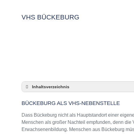
VHS BÜCKEBURG
Inhaltsverzeichnis
Bückeburg als VHS-Nebenstelle
BÜCKEBURG ALS VHS-NEBENSTELLE
Checkliste: So zeigt die VHS in Bückeburg P
3 Tipps für Interessierte aus Bückeburg an 
Dass Bückeburg nicht als Hauptstandort einer eigenen
VHS Bückeburg Kurse und Umgebung
Menschen als großer Nachteil empfunden, denn die VH
Erwachsenenbildung. Menschen aus Bückeburg müssen
VHS Bückeburg – Öffnungszeiten und Telef