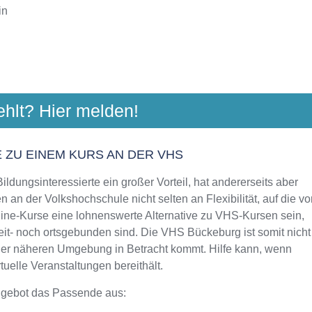
in
 SCHAUMBURG
ehlt? Hier melden!
r. 21 A, 31655 Stadthagen
Aktualisiert: August 2021
 ZU EINEM KURS AN DER VHS
ldungsinteressierte ein großer Vorteil, hat andererseits aber
 an der Volkshochschule nicht selten an Flexibilität, auf die vo
line-Kurse eine lohnenswerte Alternative zu VHS-Kursen sein,
eit- noch ortsgebunden sind. Die VHS Bückeburg ist somit nicht
 der näheren Umgebung in Betracht kommt. Hilfe kann, wenn
uelle Veranstaltungen bereithält.
ngebot das Passende aus: