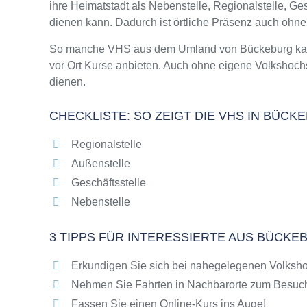
ihre Heimatstadt als Nebenstelle, Regionalstelle, G
Online-Kurse – Alternative Angebote zu eine
dienen kann. Dadurch ist örtliche Präsenz auch ohn
Top-Kurse an der Abendschule Bückeburg
Weiterbildung in Bückeburg
So manche VHS aus dem Umland von Bückeburg kann d
vor Ort Kurse anbieten. Auch ohne eigene Volkshoc
VHS Bückeburg Programm 2025 / 2026
dienen.
CHECKLISTE: SO ZEIGT DIE VHS IN BÜC
Regionalstelle
Außenstelle
Geschäftsstelle
Nebenstelle
3 TIPPS FÜR INTERESSIERTE AUS BÜCKE
Erkundigen Sie sich bei nahegelegenen Volksho
Nehmen Sie Fahrten in Nachbarorte zum Besuch
Fassen Sie einen Online-Kurs ins Auge!