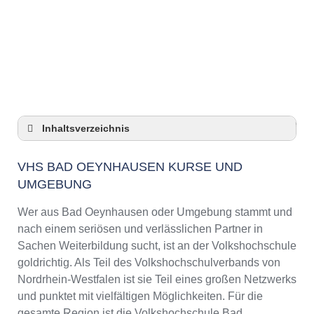
Anzeige
Inhaltsverzeichnis
VHS Bad Oeynhausen Kurse und Umgebung
VHS BAD OEYNHAUSEN KURSE UND
VHS Bad Oeynhausen – Öffnungszeiten und
UMGEBUNG
Telefonnummer
Top-Kurse an der Abendschule Bad
Wer aus Bad Oeynhausen oder Umgebung stammt und
Oeynhausen
nach einem seriösen und verlässlichen Partner in
Online-Kurse – Alternative Angebote zu einem
Sachen Weiterbildung sucht, ist an der Volkshochschule
Kurs an der VHS
goldrichtig. Als Teil des Volkshochschulverbands von
Top-Kurse an der Abendschule Bad
Nordrhein-Westfalen ist sie Teil eines großen Netzwerks
Oeynhausen
und punktet mit vielfältigen Möglichkeiten. Für die
Weiterbildung in Bad Oeynhausen
gesamte Region ist die Volkshochschule Bad