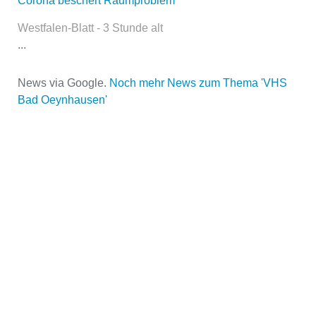
Corona beschert Raumproblem
E-Mail
*
Westfalen-Blatt - 3 Stunde alt
...
News via Google.
Noch mehr News zum Thema 'VHS
Bad Oeynhausen'
Name der Volkshochschule
*
Adresse
*