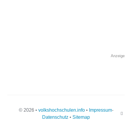
Kontaktmöglichkeiten
Telefonnummer
Anzeige
Faxnummer
E-Mail-Adresse
© 2026 •
volkshochschulen.info
•
Impressum
-
Datenschutz
•
Sitemap
Webseite