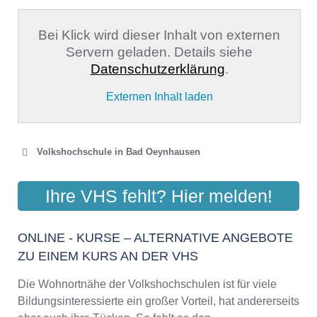
Bei Klick wird dieser Inhalt von externen
Servern geladen. Details siehe
Datenschutzerklärung
.
Externen Inhalt laden
Volkshochschule in Bad Oeynhausen
VOLKSHOCHSCHULE
Ihre VHS fehlt? Hier melden!
MINDEN - BAD OYENHAUSEN
Kaiserstraße 14, 32545 Bad Oeynhausen
ONLINE - KURSE – ALTERNATIVE ANGEBOTE
Aktualisiert: August 2021
ZU EINEM KURS AN DER VHS
Die Wohnortnähe der Volkshochschulen ist für viele
Bildungsinteressierte ein großer Vorteil, hat andererseits