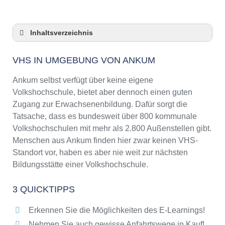
Inhaltsverzeichnis
VHS in Umgebung von Ankum
VHS IN UMGEBUNG VON ANKUM
3 Quicktipps
Checkliste: VHS-Kurse rund um Ankum finden
Ankum selbst verfügt über keine eigene
Keine VHS in Ankum
Volkshochschule, bietet aber dennoch einen guten
Zugang zur Erwachsenenbildung. Dafür sorgt die
Online-Kurse: Pro und Contra
Tatsache, dass es bundesweit über 800 kommunale
Online-Kurse als alternative Angebote zu
Volkshochschulen mit mehr als 2.800 Außenstellen gibt.
VHS-Kursen
Menschen aus Ankum finden hier zwar keinen VHS-
Die VHS als Inbegriff der Erwachsenenbildung
Standort vor, haben es aber nie weit zur nächsten
Das bundesweite Netzwerk der
Bildungsstätte einer Volkshochschule.
Volkshochschulen
Abendschulen rund um Ankum
3 QUICKTIPPS
Checkliste: So erkennen Sie gute
Bildungsangebote der VHS
Erkennen Sie die Möglichkeiten des E-Learnings!
Nehmen Sie auch gewisse Anfahrtswege in Kauf!