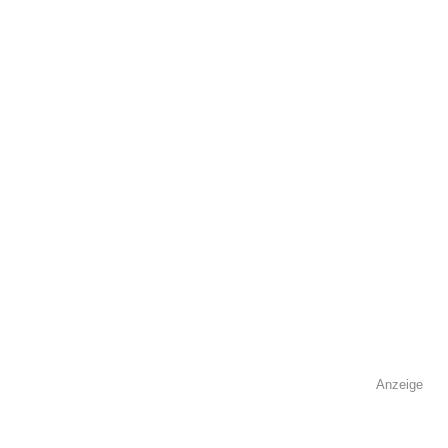
öffentlich sichtbar.
Name
*
E-Mail
*
Name der Volkshochschule
*
Anzeige