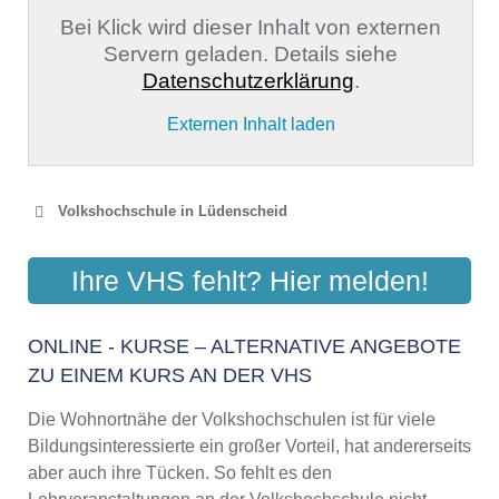
Bei Klick wird dieser Inhalt von externen
Servern geladen. Details siehe
Datenschutzerklärung
.
Externen Inhalt laden
Volkshochschule in Lüdenscheid
VOLKSHOCHSCHULE DER
Ihre VHS fehlt? Hier melden!
STADT LÜDENSCHEID
Alte Rathausstr. 1, 58511 Lüdenscheid
ONLINE - KURSE – ALTERNATIVE ANGEBOTE
Aktualisiert: August 2021
ZU EINEM KURS AN DER VHS
Die Wohnortnähe der Volkshochschulen ist für viele
Bildungsinteressierte ein großer Vorteil, hat andererseits
aber auch ihre Tücken. So fehlt es den