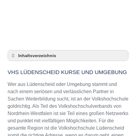
Anzeige
Inhaltsverzeichnis
VHS Lüdenscheid Kurse und Umgebung
VHS LÜDENSCHEID KURSE UND UMGEBUNG
VHS Lüdenscheid – Öffnungszeiten und
Telefonnummer
Wer aus Lüdenscheid oder Umgebung stammt und
Top-Kurse an der Abendschule Lüdenscheid
nach einem seriösen und verlässlichen Partner in
Online-Kurse – Alternative Angebote zu einem
Sachen Weiterbildung sucht, ist an der Volkshochschule
Kurs an der VHS
goldrichtig. Als Teil des Volkshochschulverbands von
Top-Kurse an der Abendschule Lüdenscheid
Nordrhein-Westfalen ist sie Teil eines großen Netzwerks
Weiterbildung in Lüdenscheid
und punktet mit vielfältigen Möglichkeiten. Für die
gesamte Region ist die Volkshochschule Lüdenscheid
VHS Lüdenscheid Programm 2025 / 2026
somit die richtige Adresse, wenn es darum geht, einen