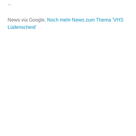
...
News via Google.
Noch mehr News zum Thema 'VHS
Lüdenscheid'
Name der Volkshochschule
*
Adresse
*
Kontaktmöglichkeiten