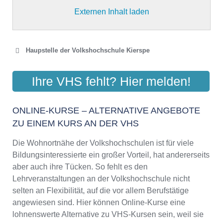
Externen Inhalt laden
Haupstelle der Volkshochschule Kierspe
VOLKSHOCHSCHULE
Ihre VHS fehlt? Hier melden!
VOLMETAL
Friedrich-Ebert-Str. 380, 58566 Kierspe
ONLINE-KURSE – ALTERNATIVE ANGEBOTE
Aktualisiert: August 2021
ZU EINEM KURS AN DER VHS
Die Wohnortnähe der Volkshochschulen ist für viele
Bildungsinteressierte ein großer Vorteil, hat andererseits
aber auch ihre Tücken. So fehlt es den
Lehrveranstaltungen an der Volkshochschule nicht
selten an Flexibilität, auf die vor allem Berufstätige
angewiesen sind. Hier können Online-Kurse eine
lohnenswerte Alternative zu VHS-Kursen sein, weil sie