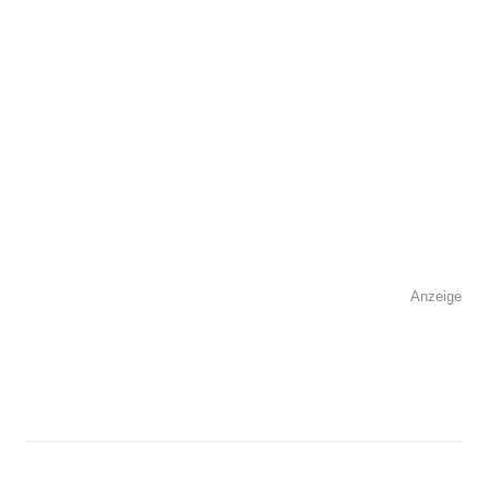
Kontaktmöglichkeiten
Telefonnummer
Faxnummer
Anzeige
E-Mail-Adresse
Webseite