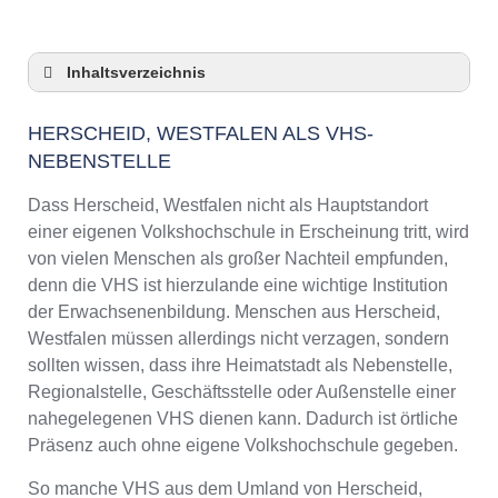
Inhaltsverzeichnis
Herscheid, Westfalen als VHS-Nebenstelle
HERSCHEID, WESTFALEN ALS VHS-
Checkliste: So zeigt die VHS in Herscheid,
NEBENSTELLE
Westfalen Präsenz
3 Tipps für Interessierte aus Herscheid,
Dass Herscheid, Westfalen nicht als Hauptstandort
Westfalen an VHS-Kursen
einer eigenen Volkshochschule in Erscheinung tritt, wird
VHS Herscheid, Westfalen Kurse und
von vielen Menschen als großer Nachteil empfunden,
Umgebung
denn die VHS ist hierzulande eine wichtige Institution
VHS Herscheid, Westfalen – Öffnungszeiten
der Erwachsenenbildung. Menschen aus Herscheid,
und Telefonnummer
Westfalen müssen allerdings nicht verzagen, sondern
Online-Kurse – Alternative Angebote zu einem
sollten wissen, dass ihre Heimatstadt als Nebenstelle,
Kurs an der VHS
Regionalstelle, Geschäftsstelle oder Außenstelle einer
Top-Kurse an der Abendschule Herscheid,
nahegelegenen VHS dienen kann. Dadurch ist örtliche
Westfalen
Präsenz auch ohne eigene Volkshochschule gegeben.
Weiterbildung in Herscheid, Westfalen
So manche VHS aus dem Umland von Herscheid,
VHS Herscheid, Westfalen Programm 2025 /