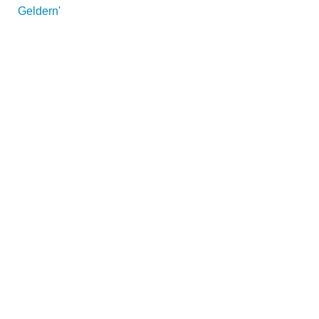
Geldern'
Name der Volkshochschule
*
Adresse
*
Kontaktmöglichkeiten
Telefonnummer