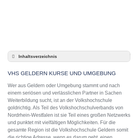
Anzeige
Inhaltsverzeichnis
VHS Geldern Kurse und Umgebung
VHS GELDERN KURSE UND UMGEBUNG
VHS Geldern – Öffnungszeiten und
Telefonnummer
Wer aus Geldern oder Umgebung stammt und nach
Top-Kurse an der Abendschule Geldern
einem seriösen und verlässlichen Partner in Sachen
Online-Kurse – Alternative Angebote zu einem
Weiterbildung sucht, ist an der Volkshochschule
Kurs an der VHS
goldrichtig. Als Teil des Volkshochschulverbands von
Top-Kurse an der Abendschule Geldern
Nordrhein-Westfalen ist sie Teil eines großen Netzwerks
Weiterbildung in Geldern
und punktet mit vielfältigen Möglichkeiten. Für die
gesamte Region ist die Volkshochschule Geldern somit
VHS Geldern Programm 2025 / 2026
die richtige Adresse, wenn es darum geht, einen