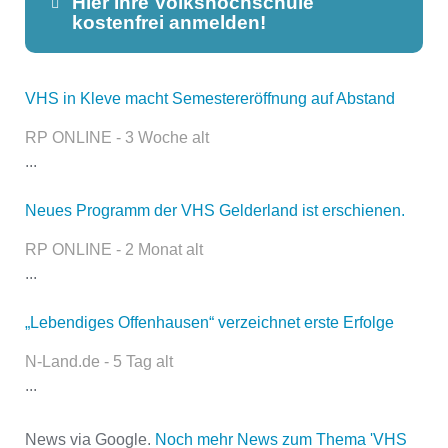
Hier Ihre Volkshochschule
kostenfrei anmelden!
VHS in Kleve macht Semestereröffnung auf Abstand
Dieser Teil dient lediglich zur
Kontaktaufnahme und ist nicht
RP ONLINE - 3 Woche alt
öffentlich sichtbar.
...
Neues Programm der VHS Gelderland ist erschienen.
Name
*
RP ONLINE - 2 Monat alt
...
„Lebendiges Offenhausen“ verzeichnet erste Erfolge
E-Mail
*
N-Land.de - 5 Tag alt
...
News via Google.
Noch mehr News zum Thema 'VHS