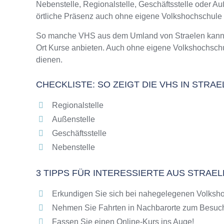
Nebenstelle, Regionalstelle, Geschäftsstelle oder 
Online-Kurse – Alternative Angebote zu eine
örtliche Präsenz auch ohne eigene Volkshochschule
Top-Kurse an der Abendschule Straelen
Weiterbildung in Straelen
So manche VHS aus dem Umland von Straelen kann die
Ort Kurse anbieten. Auch ohne eigene Volkshochschu
VHS Straelen Programm 2025 / 2026
dienen.
CHECKLISTE: SO ZEIGT DIE VHS IN STRA
Regionalstelle
Außenstelle
Geschäftsstelle
Nebenstelle
3 TIPPS FÜR INTERESSIERTE AUS STRAE
Erkundigen Sie sich bei nahegelegenen Volksho
Nehmen Sie Fahrten in Nachbarorte zum Besuch
Fassen Sie einen Online-Kurs ins Auge!