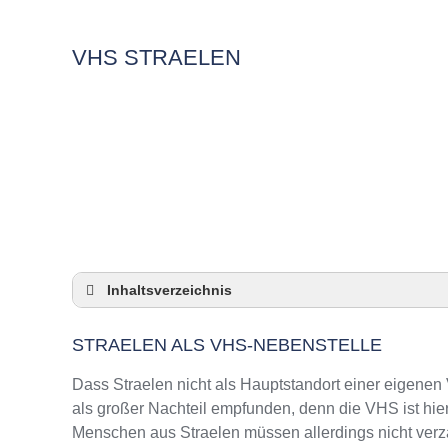
VHS STRAELEN
Inhaltsverzeichnis
Straelen als VHS-Nebenstelle
STRAELEN ALS VHS-NEBENSTELLE
Checkliste: So zeigt die VHS in Straelen Prä
3 Tipps für Interessierte aus Straelen an VH
Dass Straelen nicht als Hauptstandort einer eigenen 
VHS Straelen Kurse und Umgebung
als großer Nachteil empfunden, denn die VHS ist hie
Menschen aus Straelen müssen allerdings nicht verza
VHS Straelen – Öffnungszeiten und Telefon