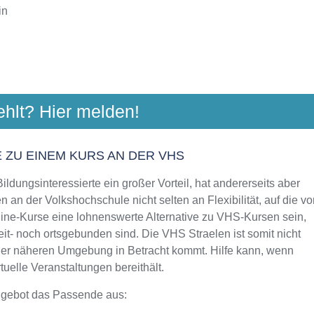
in
SCHULE GELDERLAND
ehlt? Hier melden!
rstraße 34, 47608 Geldern
Aktualisiert: August 2021
 ZU EINEM KURS AN DER VHS
ldungsinteressierte ein großer Vorteil, hat andererseits aber
 an der Volkshochschule nicht selten an Flexibilität, auf die vo
line-Kurse eine lohnenswerte Alternative zu VHS-Kursen sein,
eit- noch ortsgebunden sind. Die VHS Straelen ist somit nicht
 der näheren Umgebung in Betracht kommt. Hilfe kann, wenn
uelle Veranstaltungen bereithält.
ngebot das Passende aus: