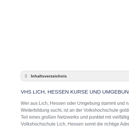
Inhaltsverzeichnis
VHS Lich, Hessen Kurse und Umgebung
VHS LICH, HESSEN KURSE UND UMGEBU
VHS Lich, Hessen – Öffnungszeiten und Tel
Top-Kurse an der Abendschule Lich, Hessen
Wer aus Lich, Hessen oder Umgebung stammt und nac
Online-Kurse – Alternative Angebote zu eine
Weiterbildung sucht, ist an der Volkshochschule gold
Teil eines großen Netzwerks und punktet mit vielfälti
Top-Kurse an der Abendschule Lich, Hessen
Volkshochschule Lich, Hessen somit die richtige Adr
Weiterbildung in Lich, Hessen