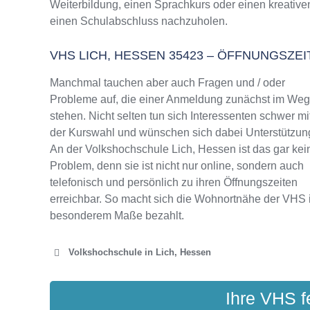
Weiterbildung, einen Sprachkurs oder einen kreative
VHS Lich, Hessen Programm 2025 / 2026
einen Schulabschluss nachzuholen.
VHS LICH, HESSEN 35423 – ÖFFNUNGSZ
Manchmal tauchen aber auch Fragen und / oder
Probleme auf, die einer Anmeldung zunächst im We
stehen. Nicht selten tun sich Interessenten schwer mi
der Kurswahl und wünschen sich dabei Unterstützun
An der Volkshochschule Lich, Hessen ist das gar kei
Problem, denn sie ist nicht nur online, sondern auch
telefonisch und persönlich zu ihren Öffnungszeiten
erreichbar. So macht sich die Wohnortnähe der VHS 
besonderem Maße bezahlt.
Volkshochschule in Lich, Hessen
VOLKSHOCHSCH
Ihre VHS f
Kre