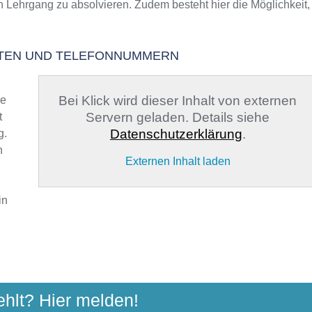
n Lehrgang zu absolvieren. Zudem besteht hier die Möglichkeit,
EITEN UND TELEFONNUMMERN
Bei Klick wird dieser Inhalt von externen
ge
Servern geladen. Details siehe
t
Datenschutzerklärung
.
g.
n
Externen Inhalt laden
in
ULE LANDKREIS GIESSEN
ehlt? Hier melden!
uzweg 33, 35423 Lich