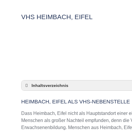
VHS HEIMBACH, EIFEL
Inhaltsverzeichnis
Heimbach, Eifel als VHS-Nebenstelle
HEIMBACH, EIFEL ALS VHS-NEBENSTELLE
Checkliste: So zeigt die VHS in Heimbach, Ei
3 Tipps für Interessierte aus Heimbach, Eife
Dass Heimbach, Eifel nicht als Hauptstandort einer e
VHS Heimbach, Eifel Kurse und Umgebung
Menschen als großer Nachteil empfunden, denn die VH
Erwachsenenbildung. Menschen aus Heimbach, Eifel m
VHS Heimbach, Eifel – Öffnungszeiten und 