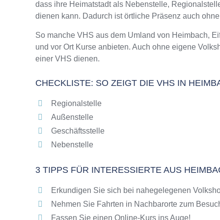
dass ihre Heimatstadt als Nebenstelle, Regionalstel
Online-Kurse – Alternative Angebote zu eine
dienen kann. Dadurch ist örtliche Präsenz auch ohn
Top-Kurse an der Abendschule Heimbach, Eif
Weiterbildung in Heimbach, Eifel
So manche VHS aus dem Umland von Heimbach, Eifel 
und vor Ort Kurse anbieten. Auch ohne eigene Volks
VHS Heimbach, Eifel Programm 2025 / 2026
einer VHS dienen.
CHECKLISTE: SO ZEIGT DIE VHS IN HEIMB
Regionalstelle
Außenstelle
Geschäftsstelle
Nebenstelle
3 TIPPS FÜR INTERESSIERTE AUS HEIMBA
Erkundigen Sie sich bei nahegelegenen Volksho
Nehmen Sie Fahrten in Nachbarorte zum Besuch
Fassen Sie einen Online-Kurs ins Auge!