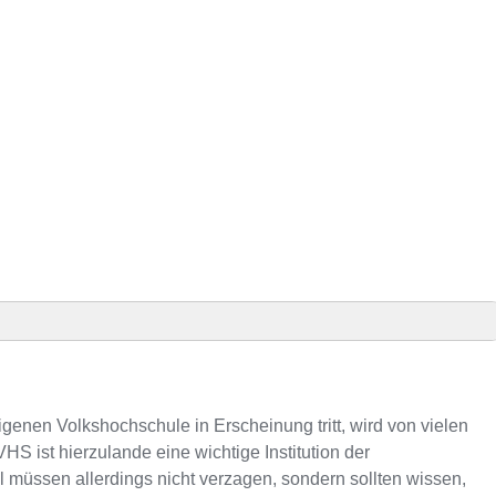
fel Präsenz
l an VHS-Kursen
igenen Volkshochschule in Erscheinung tritt, wird von vielen
S ist hierzulande eine wichtige Institution der
üssen allerdings nicht verzagen, sondern sollten wissen,
Telefonnummer