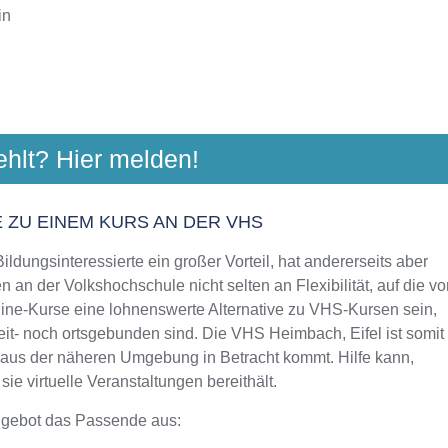
in
HSCHULE RUR-EIFEL
ehlt? Hier melden!
engasse 2, 52349 Düren
Aktualisiert: August 2021
 ZU EINEM KURS AN DER VHS
ldungsinteressierte ein großer Vorteil, hat andererseits aber
 an der Volkshochschule nicht selten an Flexibilität, auf die vo
line-Kurse eine lohnenswerte Alternative zu VHS-Kursen sein,
eit- noch ortsgebunden sind. Die VHS Heimbach, Eifel ist somit
n aus der näheren Umgebung in Betracht kommt. Hilfe kann,
e virtuelle Veranstaltungen bereithält.
ngebot das Passende aus: