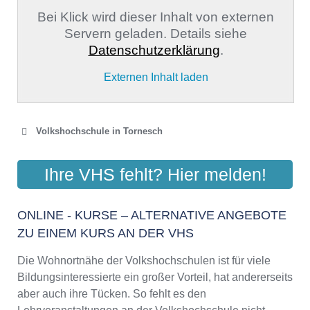
Bei Klick wird dieser Inhalt von externen
Servern geladen. Details siehe
Datenschutzerklärung
.
Externen Inhalt laden
Volkshochschule in Tornesch
VOLKSHOCHSCHULE
Ihre VHS fehlt? Hier melden!
TORNESCH-UETERSEN
Tornescher Hof 2, 25436 Tornesch
ONLINE - KURSE – ALTERNATIVE ANGEBOTE
Aktualisiert: August 2021
ZU EINEM KURS AN DER VHS
Die Wohnortnähe der Volkshochschulen ist für viele
Bildungsinteressierte ein großer Vorteil, hat andererseits
aber auch ihre Tücken. So fehlt es den