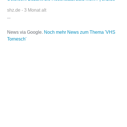
shz.de - 3 Monat alt
...
Name der Volkshochschule
*
News via Google.
Noch mehr News zum Thema 'VHS
Tornesch'
Adresse
*
Kontaktmöglichkeiten