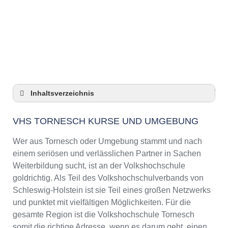
Anzeige
Inhaltsverzeichnis
VHS Tornesch Kurse und Umgebung
VHS TORNESCH KURSE UND UMGEBUNG
VHS Tornesch – Öffnungszeiten und
Telefonnummer
Wer aus Tornesch oder Umgebung stammt und nach
Top-Kurse an der Abendschule Tornesch
einem seriösen und verlässlichen Partner in Sachen
Online-Kurse – Alternative Angebote zu einem
Weiterbildung sucht, ist an der Volkshochschule
Kurs an der VHS
goldrichtig. Als Teil des Volkshochschulverbands von
Top-Kurse an der Abendschule Tornesch
Schleswig-Holstein ist sie Teil eines großen Netzwerks
Weiterbildung in Tornesch
und punktet mit vielfältigen Möglichkeiten. Für die
gesamte Region ist die Volkshochschule Tornesch
VHS Tornesch Programm 2025 / 2026
somit die richtige Adresse, wenn es darum geht, einen