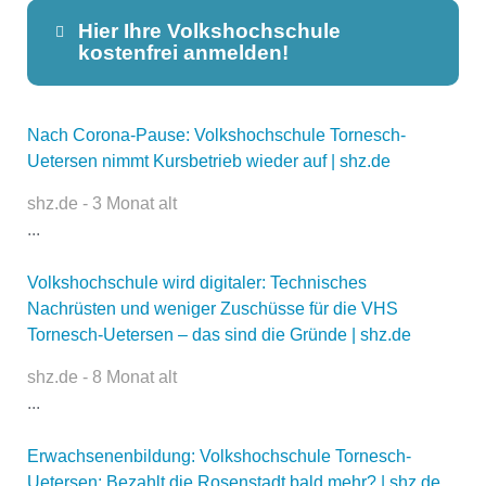
Hier Ihre Volkshochschule
kostenfrei anmelden!
Nach Corona-Pause: Volkshochschule Tornesch-
Dieser Teil dient lediglich zur
Uetersen nimmt Kursbetrieb wieder auf | shz.de
Kontaktaufnahme und ist nicht
öffentlich sichtbar.
shz.de - 3 Monat alt
...
Volkshochschule wird digitaler: Technisches
Name
*
Nachrüsten und weniger Zuschüsse für die VHS
Tornesch-Uetersen – das sind die Gründe | shz.de
shz.de - 8 Monat alt
E-Mail
*
...
Erwachsenenbildung: Volkshochschule Tornesch-
Uetersen: Bezahlt die Rosenstadt bald mehr? | shz.de