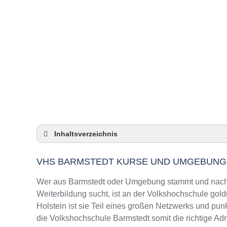
Inhaltsverzeichnis
VHS Barmstedt Kurse und Umgebung
VHS BARMSTEDT KURSE UND UMGEBUNG
VHS Barmstedt – Öffnungszeiten und Telefo
Top-Kurse an der Abendschule Barmstedt
Wer aus Barmstedt oder Umgebung stammt und nach 
Online-Kurse – Alternative Angebote zu eine
Weiterbildung sucht, ist an der Volkshochschule gold
Holstein ist sie Teil eines großen Netzwerks und punk
Top-Kurse an der Abendschule Barmstedt
die Volkshochschule Barmstedt somit die richtige Ad
Weiterbildung in Barmstedt