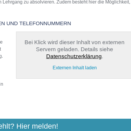
n Lehrgang zu absolvieren. Zudem besteht hier die Möglichkeit,
TEN UND TELEFONNUMMERN
Bei Klick wird dieser Inhalt von externen
ge
Servern geladen. Details siehe
t
Datenschutzerklärung
.
g.
Externen Inhalt laden
in
E DER STADT BARMSTEDT
ehlt? Hier melden!
rkt 1, 25355 Barmstedt