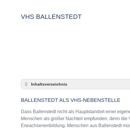
VHS BALLENSTEDT
Inhaltsverzeichnis
Ballenstedt als VHS-Nebenstelle
BALLENSTEDT ALS VHS-NEBENSTELLE
Checkliste: So zeigt die VHS in Ballenstedt 
3 Tipps für Interessierte aus Ballenstedt an 
Dass Ballenstedt nicht als Hauptstandort einer eigene
VHS Ballenstedt Kurse und Umgebung
Menschen als großer Nachteil empfunden, denn die VH
Erwachsenenbildung. Menschen aus Ballenstedt müsse
VHS Ballenstedt – Öffnungszeiten und Tele