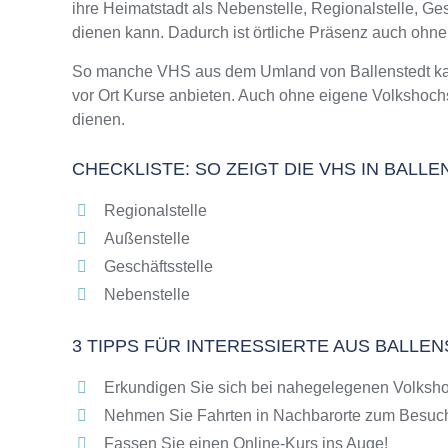
ihre Heimatstadt als Nebenstelle, Regionalstelle, G
Online-Kurse – Alternative Angebote zu eine
dienen kann. Dadurch ist örtliche Präsenz auch ohn
Top-Kurse an der Abendschule Ballenstedt
Weiterbildung in Ballenstedt
So manche VHS aus dem Umland von Ballenstedt kann
vor Ort Kurse anbieten. Auch ohne eigene Volkshoch
VHS Ballenstedt Programm 2025 / 2026
dienen.
CHECKLISTE: SO ZEIGT DIE VHS IN BALL
Regionalstelle
Außenstelle
Geschäftsstelle
Nebenstelle
3 TIPPS FÜR INTERESSIERTE AUS BALLE
Erkundigen Sie sich bei nahegelegenen Volksho
Nehmen Sie Fahrten in Nachbarorte zum Besuch
Fassen Sie einen Online-Kurs ins Auge!