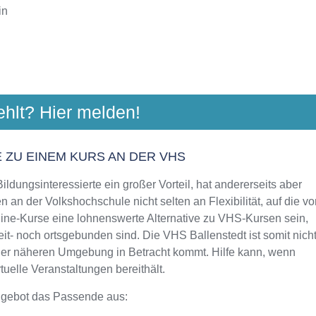
in
OCHSCHULE HARZ GMBH
ehlt? Hier melden!
traße 6, 38820 Halberstadt
Aktualisiert: August 2021
 ZU EINEM KURS AN DER VHS
ldungsinteressierte ein großer Vorteil, hat andererseits aber
 an der Volkshochschule nicht selten an Flexibilität, auf die vo
line-Kurse eine lohnenswerte Alternative zu VHS-Kursen sein,
eit- noch ortsgebunden sind. Die VHS Ballenstedt ist somit nich
 der näheren Umgebung in Betracht kommt. Hilfe kann, wenn
uelle Veranstaltungen bereithält.
ngebot das Passende aus: