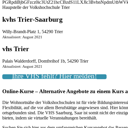
PGRpdiBjbGFzcz0ic3UtZ21hcCBzdS11LXJlc3BvbnNpdmUt
Haupstelle der Volkshochschule Trier
kvhs Trier-Saarburg
Willy-Brandt-Platz 1, 54290 Trier
Aktualisiert: August 2021
vhs Trier
Palais Walderdorff, Domfreihof 1b, 54290 Trier
Aktualisiert: August 2021
Ihre VHS fehlt? Hier melden!
Online-Kurse – Alternative Angebote zu einem Kurs 
Die Wohnortnähe der Volkshochschulen ist für viele Bildungsinteressie
Flexibilität, auf die vor allem Berufstätige angewiesen sind. Hier k
ortsgebunden sind. Die VHS Saarburg, Saar ist somit nicht der einz
bieten, indem sie virtuelle Veranstaltungen bereithält.
Suchen Sie sich hier aus dem umfangreichen Kursangebot das Passen