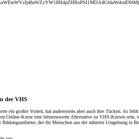
bWVkaWEteWVzIj48aWZyYW1lIHdpZHRoPSI1MDAiIGhlaWdodD
an der VHS
rte ein großer Vorteil, hat andererseits aber auch ihre Tücken. So fehl
önnen Online-Kurse eine lohnenswerte Alternative zu VHS-Kursen sein, w
ige Bildungsanbieter, der für Menschen aus der näheren Umgebung in 
de aus: