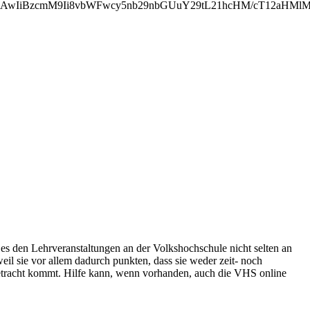
0iMjAwIiBzcmM9Ii8vbWFwcy5nb29nbGUuY29tL21hcHM/cT12
t es den Lehrveranstaltungen an der Volkshochschule nicht selten an
eil sie vor allem dadurch punkten, dass sie weder zeit- noch
Betracht kommt. Hilfe kann, wenn vorhanden, auch die VHS online