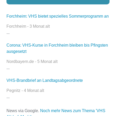
Forchheim: VHS bietet spezielles Sommerprogramm an
Dieser Teil dient lediglich zur
Kontaktaufnahme und ist nicht
Forchheim - 3 Monat alt
öffentlich sichtbar.
...
Corona: VHS-Kurse in Forchheim bleiben bis Pfingsten
ausgesetzt
Name
*
Nordbayern.de - 5 Monat alt
...
E-Mail
*
VHS-Brandbrief an Landtagsabgeordnete
Pegnitz - 4 Monat alt
...
News via Google.
Noch mehr News zum Thema 'VHS