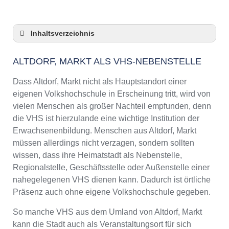
Inhaltsverzeichnis
Altdorf, Markt als VHS-Nebenstelle
ALTDORF, MARKT ALS VHS-NEBENSTELLE
Checkliste: So zeigt die VHS in Altdorf, Markt
Präsenz
Dass Altdorf, Markt nicht als Hauptstandort einer
3 Tipps für Interessierte aus Altdorf, Markt an
eigenen Volkshochschule in Erscheinung tritt, wird von
VHS-Kursen
vielen Menschen als großer Nachteil empfunden, denn
VHS Altdorf, Markt Kurse und Umgebung
die VHS ist hierzulande eine wichtige Institution der
VHS Altdorf, Markt – Öffnungszeiten und
Erwachsenenbildung. Menschen aus Altdorf, Markt
Telefonnummer
müssen allerdings nicht verzagen, sondern sollten
Online-Kurse – Alternative Angebote zu einem
wissen, dass ihre Heimatstadt als Nebenstelle,
Kurs an der VHS
Regionalstelle, Geschäftsstelle oder Außenstelle einer
Top-Kurse an der Abendschule Altdorf, Markt
nahegelegenen VHS dienen kann. Dadurch ist örtliche
Weiterbildung in Altdorf, Markt
Präsenz auch ohne eigene Volkshochschule gegeben.
VHS Altdorf, Markt Programm 2025 / 2026
So manche VHS aus dem Umland von Altdorf, Markt
kann die Stadt auch als Veranstaltungsort für sich