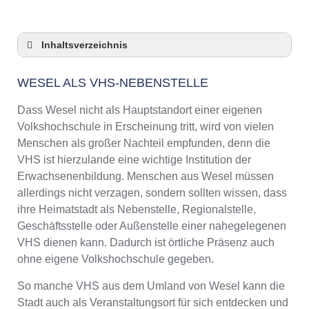
Inhaltsverzeichnis
Wesel als VHS-Nebenstelle
WESEL ALS VHS-NEBENSTELLE
Checkliste: So zeigt die VHS in Wesel
Präsenz
Dass Wesel nicht als Hauptstandort einer eigenen
3 Tipps für Interessierte aus Wesel an VHS-
Volkshochschule in Erscheinung tritt, wird von vielen
Kursen
Menschen als großer Nachteil empfunden, denn die
VHS Wesel Kurse und Umgebung
VHS ist hierzulande eine wichtige Institution der
VHS Wesel – Öffnungszeiten und
Erwachsenenbildung. Menschen aus Wesel müssen
Telefonnummer
allerdings nicht verzagen, sondern sollten wissen, dass
Online-Kurse – Alternative Angebote zu einem
ihre Heimatstadt als Nebenstelle, Regionalstelle,
Kurs an der VHS
Geschäftsstelle oder Außenstelle einer nahegelegenen
Top-Kurse an der Abendschule Wesel
VHS dienen kann. Dadurch ist örtliche Präsenz auch
Weiterbildung in Wesel
ohne eigene Volkshochschule gegeben.
VHS Wesel Programm 2025 / 2026
So manche VHS aus dem Umland von Wesel kann die
Stadt auch als Veranstaltungsort für sich entdecken und