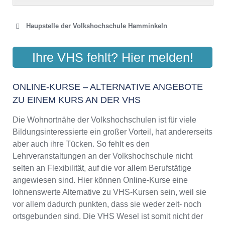
Haupstelle der Volkshochschule Hamminkeln
AKADEMIE KLAUSENHOF
Ihre VHS fehlt? Hier melden!
GGMBH
Klausenhofstr. 100, 46499 Hamminkeln
ONLINE-KURSE – ALTERNATIVE ANGEBOTE
Aktualisiert: August 2021
ZU EINEM KURS AN DER VHS
Die Wohnortnähe der Volkshochschulen ist für viele
Bildungsinteressierte ein großer Vorteil, hat andererseits
aber auch ihre Tücken. So fehlt es den
Lehrveranstaltungen an der Volkshochschule nicht
selten an Flexibilität, auf die vor allem Berufstätige
angewiesen sind. Hier können Online-Kurse eine
lohnenswerte Alternative zu VHS-Kursen sein, weil sie
vor allem dadurch punkten, dass sie weder zeit- noch
ortsgebunden sind. Die VHS Wesel ist somit nicht der