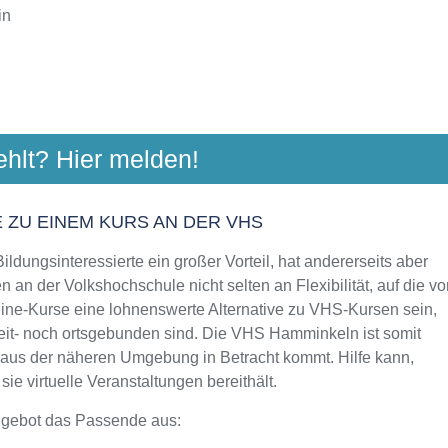
in
ESEL-HAMMINKELN-SCHERMBECK
ehlt? Hier melden!
Ritterstr. 10-14, 46483 Wesel
Aktualisiert: August 2021
 ZU EINEM KURS AN DER VHS
ldungsinteressierte ein großer Vorteil, hat andererseits aber
 an der Volkshochschule nicht selten an Flexibilität, auf die vo
line-Kurse eine lohnenswerte Alternative zu VHS-Kursen sein,
zeit- noch ortsgebunden sind. Die VHS Hamminkeln ist somit
n aus der näheren Umgebung in Betracht kommt. Hilfe kann,
e virtuelle Veranstaltungen bereithält.
ngebot das Passende aus: