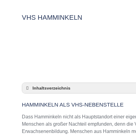
VHS HAMMINKELN
Inhaltsverzeichnis
Hamminkeln als VHS-Nebenstelle
HAMMINKELN ALS VHS-NEBENSTELLE
Checkliste: So zeigt die VHS in Hamminkeln
3 Tipps für Interessierte aus Hamminkeln an
Dass Hamminkeln nicht als Hauptstandort einer eigen
VHS Hamminkeln Kurse und Umgebung
Menschen als großer Nachteil empfunden, denn die VH
Erwachsenenbildung. Menschen aus Hamminkeln müsse
VHS Hamminkeln – Öffnungszeiten und Tel