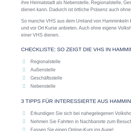
ihre Heimatstadt als Nebenstelle, Regionalstelle, G
Online-Kurse – Alternative Angebote zu eine
dienen kann. Dadurch ist örtliche Präsenz auch ohn
Top-Kurse an der Abendschule Hamminkeln
Weiterbildung in Hamminkeln
So manche VHS aus dem Umland von Hamminkeln kann
und vor Ort Kurse anbieten. Auch ohne eigene Volk
VHS Hamminkeln Programm 2025 / 2026
einer VHS dienen.
CHECKLISTE: SO ZEIGT DIE VHS IN HAMM
Regionalstelle
Außenstelle
Geschäftsstelle
Nebenstelle
3 TIPPS FÜR INTERESSIERTE AUS HAMMI
Erkundigen Sie sich bei nahegelegenen Volksh
Nehmen Sie Fahrten in Nachbarorte zum Besuch
Fassen Sie einen Online-Kurs ins Auge!