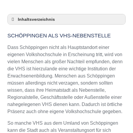
Inhaltsverzeichnis
Schöppingen als VHS-Nebenstelle
SCHÖPPINGEN ALS VHS-NEBENSTELLE
Checkliste: So zeigt die VHS in Schöppingen
Präsenz
Dass Schöppingen nicht als Hauptstandort einer
3 Tipps für Interessierte aus Schöppingen an
eigenen Volkshochschule in Erscheinung tritt, wird von
VHS-Kursen
vielen Menschen als großer Nachteil empfunden, denn
VHS Schöppingen Kurse und Umgebung
die VHS ist hierzulande eine wichtige Institution der
VHS Schöppingen – Öffnungszeiten und
Erwachsenenbildung. Menschen aus Schöppingen
Telefonnummer
müssen allerdings nicht verzagen, sondern sollten
Online-Kurse – Alternative Angebote zu einem
wissen, dass ihre Heimatstadt als Nebenstelle,
Kurs an der VHS
Regionalstelle, Geschäftsstelle oder Außenstelle einer
Top-Kurse an der Abendschule Schöppingen
nahegelegenen VHS dienen kann. Dadurch ist örtliche
Weiterbildung in Schöppingen
Präsenz auch ohne eigene Volkshochschule gegeben.
VHS Schöppingen Programm 2025 / 2026
So manche VHS aus dem Umland von Schöppingen
kann die Stadt auch als Veranstaltungsort für sich