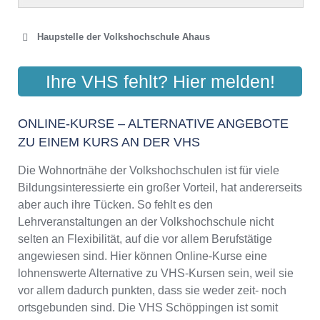
Haupstelle der Volkshochschule Ahaus
AKTUELLES FORUM
Ihre VHS fehlt? Hier melden!
VOLKSHOCHSCHULE
Vagedesstraße 2, 48683 Ahaus
ONLINE-KURSE – ALTERNATIVE ANGEBOTE
Aktualisiert: August 2021
ZU EINEM KURS AN DER VHS
Die Wohnortnähe der Volkshochschulen ist für viele
Bildungsinteressierte ein großer Vorteil, hat andererseits
aber auch ihre Tücken. So fehlt es den
Lehrveranstaltungen an der Volkshochschule nicht
selten an Flexibilität, auf die vor allem Berufstätige
angewiesen sind. Hier können Online-Kurse eine
lohnenswerte Alternative zu VHS-Kursen sein, weil sie
vor allem dadurch punkten, dass sie weder zeit- noch
ortsgebunden sind. Die VHS Schöppingen ist somit