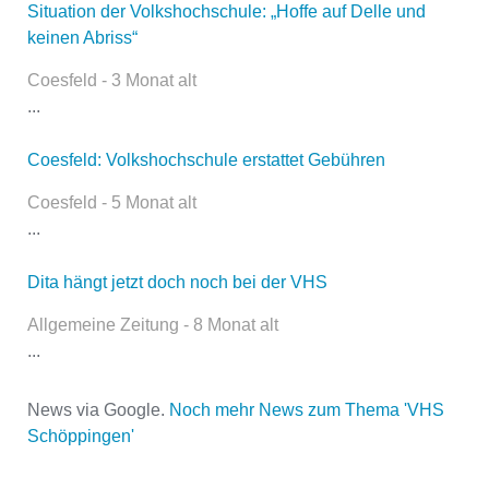
Situation der Volkshochschule: „Hoffe auf Delle und
Dieser Teil dient lediglich zur
keinen Abriss“
Kontaktaufnahme und ist nicht
öffentlich sichtbar.
Coesfeld - 3 Monat alt
...
Coesfeld: Volkshochschule erstattet Gebühren
Name
*
Coesfeld - 5 Monat alt
...
E-Mail
*
Dita hängt jetzt doch noch bei der VHS
Allgemeine Zeitung - 8 Monat alt
...
News via Google.
Noch mehr News zum Thema 'VHS
Schöppingen'
Name der Volkshochschule
*