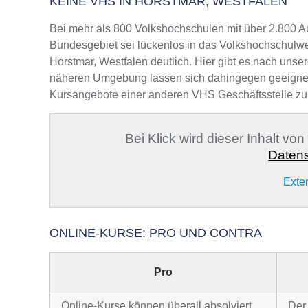
KEINE VHS IN HORSTMAR, WESTFALEN
Bei mehr als 800 Volkshochschulen mit über 2.800 A
Bundesgebiet sei lückenlos in das Volkshochschulwe
Horstmar, Westfalen deutlich. Hier gibt es nach unse
näheren Umgebung lassen sich dahingegen geeignete A
Kursangebote einer anderen VHS Geschäftsstelle zu
Bei Klick wird dieser Inhalt vo
Datens
Exte
ONLINE-KURSE: PRO UND CONTRA
Pro
Online-Kurse können überall absolviert
Der 