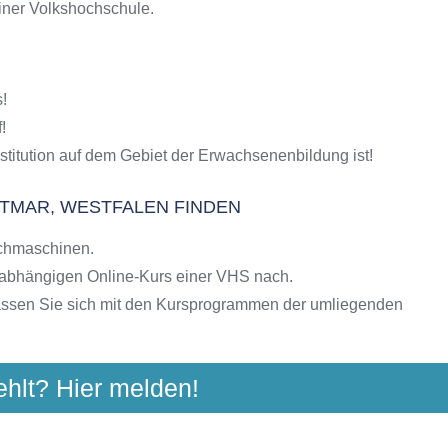
einer Volkshochschule.
S-Kursen
g
hulen
!
ngebote der VHS
!
stitution auf dem Gebiet der Erwachsenenbildung ist!
TMAR, WESTFALEN FINDEN
chmaschinen.
nabhängigen Online-Kurs einer VHS nach.
assen Sie sich mit den Kursprogrammen der umliegenden
ehlt? Hier melden!