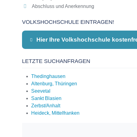
Abschluss und Anerkennung
VOLKSHOCHSCHULE EINTRAGEN!
Hier Ihre Volkshochschule kostenfr
LETZTE SUCHANFRAGEN
Dieser Teil dient lediglich zur Kontaktauf
Thedinghausen
Altenburg, Thüringen
Seevetal
Name
*
Sankt Blasien
Zerbst/Anhalt
Heideck, Mittelfranken
E-Mail
*