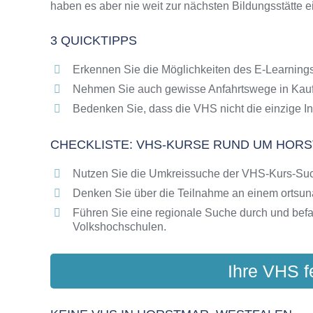
haben es aber nie weit zur nächsten Bildungsstätte 
Online-Kurse als alternative Angebote zu VH
Die VHS als Inbegriff der Erwachsenenbildun
3 QUICKTIPPS
Das bundesweite Netzwerk der Volkshochsc
Abendschulen rund um Horstmar, Westfalen
Erkennen Sie die Möglichkeiten des E-Learnings
Checkliste: So erkennen Sie gute Bildungsa
Nehmen Sie auch gewisse Anfahrtswege in Kauf
Bedenken Sie, dass die VHS nicht die einzige In
CHECKLISTE: VHS-KURSE RUND UM HORS
Nutzen Sie die Umkreissuche der VHS-Kurs-Su
Denken Sie über die Teilnahme an einem ortsu
Führen Sie eine regionale Suche durch und bef
Volkshochschulen.
Ihre VHS f