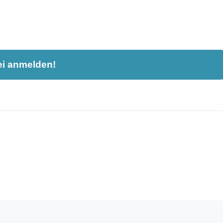
ei anmelden!
nahme und ist nicht öffentlich sichtbar.