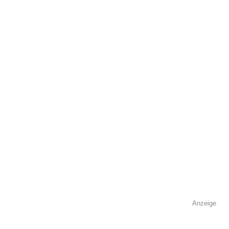
Adresse
*
Kontaktmöglichkeiten
Telefonnummer
Faxnummer
Anzeige