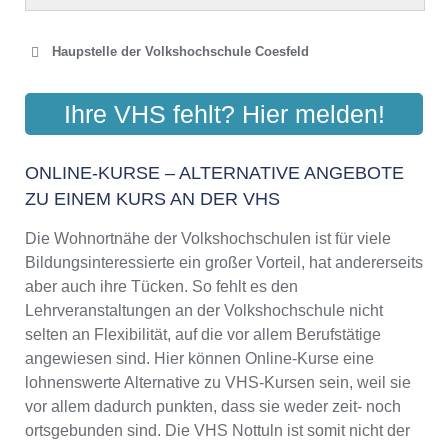
Haupstelle der Volkshochschule Coesfeld
VOLKSHOCHSCHULE
Ihre VHS fehlt? Hier melden!
COESFELD
Osterwicker Str. 29, 48653 Coesfeld
ONLINE-KURSE – ALTERNATIVE ANGEBOTE
Aktualisiert: August 2021
ZU EINEM KURS AN DER VHS
Die Wohnortnähe der Volkshochschulen ist für viele
Bildungsinteressierte ein großer Vorteil, hat andererseits
aber auch ihre Tücken. So fehlt es den
Lehrveranstaltungen an der Volkshochschule nicht
selten an Flexibilität, auf die vor allem Berufstätige
angewiesen sind. Hier können Online-Kurse eine
lohnenswerte Alternative zu VHS-Kursen sein, weil sie
vor allem dadurch punkten, dass sie weder zeit- noch
ortsgebunden sind. Die VHS Nottuln ist somit nicht der