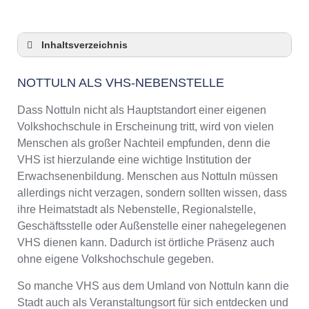
Inhaltsverzeichnis
Nottuln als VHS-Nebenstelle
NOTTULN ALS VHS-NEBENSTELLE
Checkliste: So zeigt die VHS in Nottuln
Präsenz
Dass Nottuln nicht als Hauptstandort einer eigenen
3 Tipps für Interessierte aus Nottuln an VHS-
Volkshochschule in Erscheinung tritt, wird von vielen
Kursen
Menschen als großer Nachteil empfunden, denn die
VHS Nottuln Kurse und Umgebung
VHS ist hierzulande eine wichtige Institution der
VHS Nottuln – Öffnungszeiten und
Erwachsenenbildung. Menschen aus Nottuln müssen
Telefonnummer
allerdings nicht verzagen, sondern sollten wissen, dass
Online-Kurse – Alternative Angebote zu einem
ihre Heimatstadt als Nebenstelle, Regionalstelle,
Kurs an der VHS
Geschäftsstelle oder Außenstelle einer nahegelegenen
Top-Kurse an der Abendschule Nottuln
VHS dienen kann. Dadurch ist örtliche Präsenz auch
Weiterbildung in Nottuln
ohne eigene Volkshochschule gegeben.
VHS Nottuln Programm 2025 / 2026
So manche VHS aus dem Umland von Nottuln kann die
Stadt auch als Veranstaltungsort für sich entdecken und