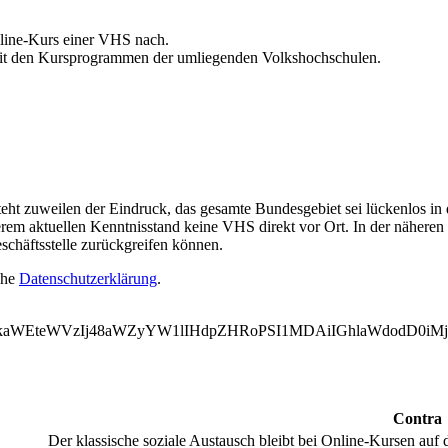
line-Kurs einer VHS nach.
 mit den Kursprogrammen der umliegenden Volkshochschulen.
teht zuweilen der Eindruck, das gesamte Bundesgebiet sei lückenlos in
serem aktuellen Kenntnisstand keine VHS direkt vor Ort. In der nähere
schäftsstelle zurückgreifen können.
ehe
Datenschutzerklärung
.
WVkaWEteWVzIj48aWZyYW1lIHdpZHRoPSI1MDAiIGhlaWdodD0i
Contra
Der klassische soziale Austausch bleibt bei Online-Kursen auf 