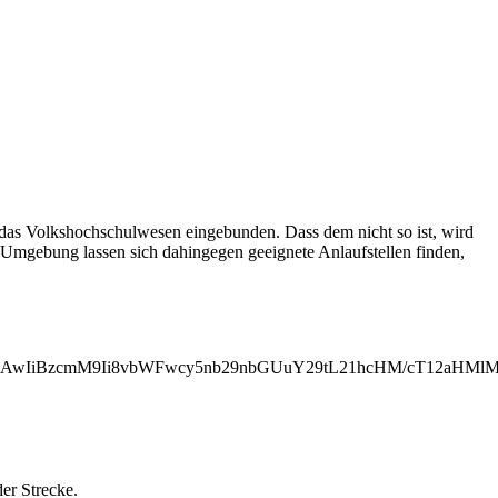
 das Volkshochschulwesen eingebunden. Dass dem nicht so ist, wird
n Umgebung lassen sich dahingegen geeignete Anlaufstellen finden,
MjAwIiBzcmM9Ii8vbWFwcy5nb29nbGUuY29tL21hcHM/cT12aHM
der Strecke.