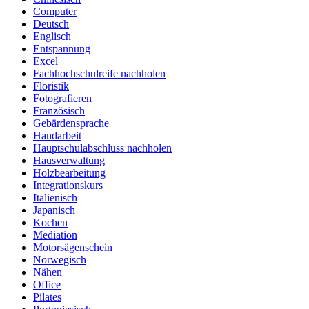
Computer
Deutsch
Englisch
Entspannung
Excel
Fachhochschulreife nachholen
Floristik
Fotografieren
Französisch
Gebärdensprache
Handarbeit
Hauptschulabschluss nachholen
Hausverwaltung
Holzbearbeitung
Integrationskurs
Italienisch
Japanisch
Kochen
Mediation
Motorsägenschein
Norwegisch
Nähen
Office
Pilates