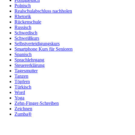
Portugiesisch
Polnisch
Realschulabschluss nachholen
Rhetorik
Rückenschule
Russisch
Schwedisch
Schweißkurs
Selbstverteidigungskurs
Smartphone Kurs für Senioren
Spanisch
Sprachlehrgang
Steuererklärung
Tagesmutter
Tanzen
Töpfern
Türkisch
Word
Yoga
Zehn-Finger-Schreiben
Zeichnen
Zumba®